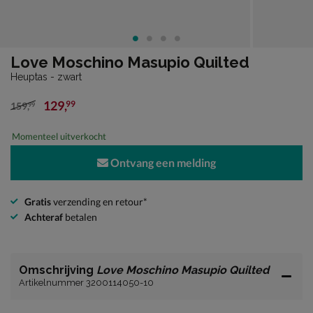
Love Moschino Masupio Quilted
Heuptas - zwart
129
,
99
159
,
99
van € 159,99 voor € 129,99
Momenteel uitverkocht
Ontvang een melding
Gratis
verzending en retour*
Achteraf
betalen
Omschrijving
Love Moschino Masupio Quilted
Artikelnummer 3200114050-10