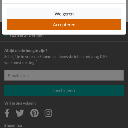
Weigeren
Accepteren
Gratis
verzending en retour*
Achteraf
betalen
Altijd op de hoogte zijn?
Schrijf je in voor de Shoemixx nieuwsbrief en ontvang €10,-
*
welkomstkorting!
E-mailadres
Inschrijven
Wil je ons volgen?
Shoemixx