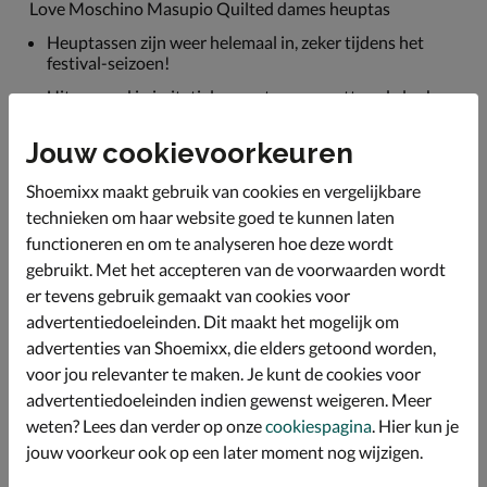
Love Moschino Masupio Quilted dames heuptas
Heuptassen zijn weer helemaal in, zeker tijdens het
festival-seizoen!
Uitgevoerd in imitatieleer met een gewatteerde look.
De tas heeft een voering van textiel.
Jouw cookievoorkeuren
De tas bestaat uit één hoofdvak die afsluitbaar is met
de rits. Aan de achterzijde bevind zich een extra
Shoemixx maakt gebruik van cookies en vergelijkbare
steekvak met rits.
technieken om haar website goed te kunnen laten
Afmetingen: 24x15x8 cm.
functioneren en om te analyseren hoe deze wordt
gebruikt. Met het accepteren van de voorwaarden wordt
er tevens gebruik gemaakt van cookies voor
Specificaties
advertentiedoeleinden. Dit maakt het mogelijk om
advertenties van Shoemixx, die elders getoond worden,
Over Love Moschino
voor jou relevanter te maken. Je kunt de cookies voor
Bekijk meer
advertentiedoeleinden indien gewenst weigeren. Meer
weten? Lees dan verder op onze
cookiespagina
. Hier kun je
jouw voorkeur ook op een later moment nog wijzigen.
Dames
Tassen
Uitgaanstasjes