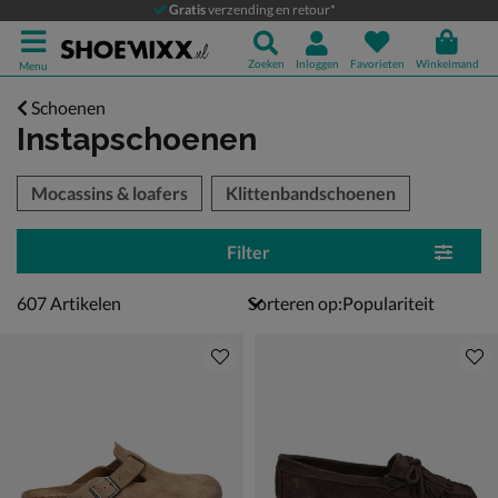
Gratis
verzending en retour*
Zoeken
Inloggen
Favorieten
Winkelmand
Menu
Schoenen
Instapschoenen
tegorieën over
Mocassins & loafers
Klittenbandschoenen
Filter
607 artikelen
607
Artikelen
Sorteren op: