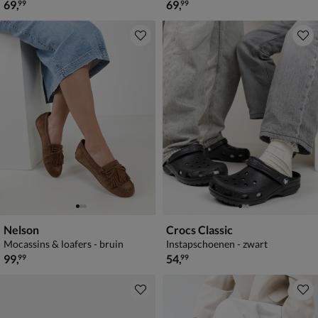
€ 69,99
€ 69,99
69
,
69
,
99
99
Nelson
Crocs Classic
Mocassins & loafers - bruin
Instapschoenen - zwart
€ 99,99
€ 54,99
99
,
54
,
99
99