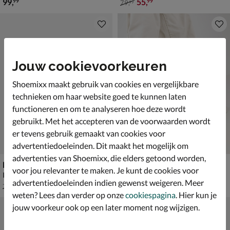
€ 99,99
van € 79,99 voor € 55,99
99
,
55
,
99
99
79
,
99
Jouw cookievoorkeuren
Shoemixx maakt gebruik van cookies en vergelijkbare
technieken om haar website goed te kunnen laten
functioneren en om te analyseren hoe deze wordt
gebruikt. Met het accepteren van de voorwaarden wordt
er tevens gebruik gemaakt van cookies voor
advertentiedoeleinden. Dit maakt het mogelijk om
advertenties van Shoemixx, die elders getoond worden,
Mexx Teni II
Nelson
voor jou relevanter te maken. Je kunt de cookies voor
Instapschoenen - bruin
Mocassins & loafers - bruin
advertentiedoeleinden indien gewenst weigeren. Meer
van € 79,99 voor € 55,99
€ 99,99
55
,
99
,
99
99
79
,
99
weten? Lees dan verder op onze
cookiespagina
. Hier kun je
jouw voorkeur ook op een later moment nog wijzigen.