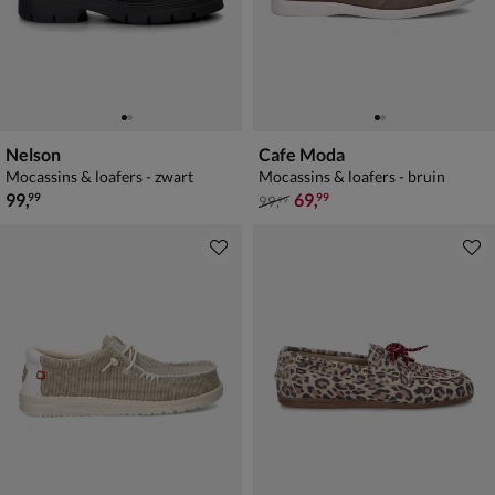
Nelson
Cafe Moda
Mocassins & loafers - zwart
Mocassins & loafers - bruin
€ 99,99
van € 99,99 voor € 69,99
99
,
69
,
99
99
99
,
99