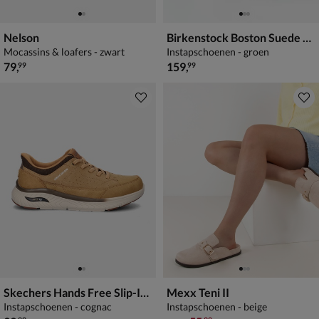
Nelson
Birkenstock Boston Suede clog
Mocassins & loafers - zwart
Instapschoenen - groen
€ 79,99
€ 159,99
79
,
159
,
99
99
Skechers Hands Free Slip-Ins Arch Fit Felix
Mexx Teni II
Instapschoenen - cognac
Instapschoenen - beige