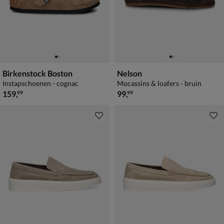
Birkenstock Boston
Nelson
Instapschoenen - cognac
Mocassins & loafers - bruin
€ 159,99
€ 99,99
159
,
99
,
99
99