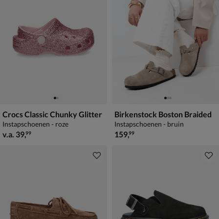
Crocs Classic Chunky Glitter
Birkenstock Boston Braided
Instapschoenen - roze
Instapschoenen - bruin
vanaf € 39,99
€ 159,99
v.a.
39
,
159
,
99
99