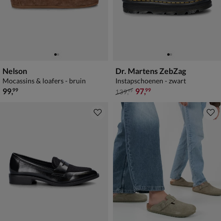
Nelson
Dr. Martens ZebZag
Mocassins & loafers - bruin
Instapschoenen - zwart
€ 99,99
van € 139,99 voor € 97,99
99
,
97
,
99
99
139
,
99