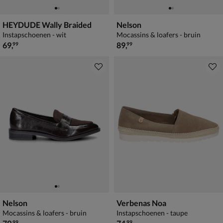
HEYDUDE Wally Braided
Nelson
Instapschoenen - wit
Mocassins & loafers - bruin
€ 69,99
€ 89,99
69
,
89
,
99
99
Nelson
Verbenas Noa
Mocassins & loafers - bruin
Instapschoenen - taupe
€ 79,99
€ 74,99
99
99