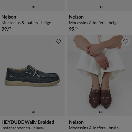
Nelson
Nelson
Mocassins & loafers - beige
Mocassins & loafers - beige
€ 99,99
€ 99,99
99
,
99
,
99
99
HEYDUDE Wally Braided
Nelson
Instapschoenen - blauw
Mocassins & loafers - bruin