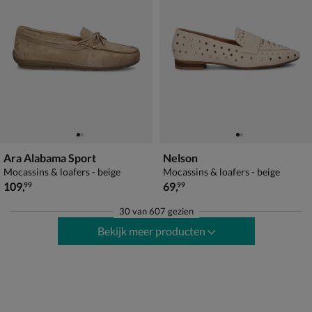
Ara Alabama Sport
Nelson
Mocassins & loafers - beige
Mocassins & loafers - beige
€ 109,99
€ 69,99
109
,
69
,
99
99
30
van
607 gezien
Bekijk meer producten