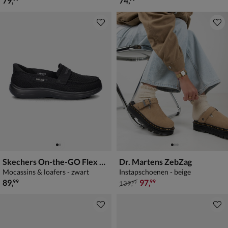
79
,
74
,
Skechers On-the-GO Flex Radiant - Bonnie
Dr. Martens ZebZag
Mocassins & loafers - zwart
Instapschoenen - beige
€ 89,99
van € 139,99 voor € 97,99
89
,
97
,
99
99
139
,
99