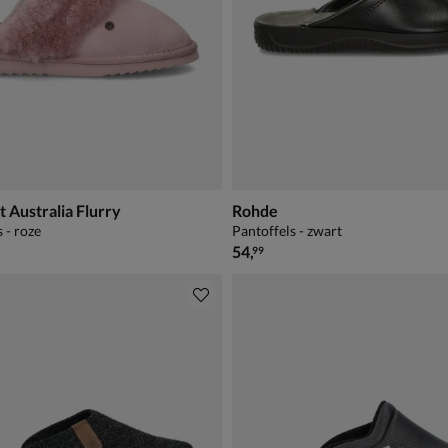
Australia Flurry
Rohde
 - roze
Pantoffels - zwart
€ 54,99
54
,
99