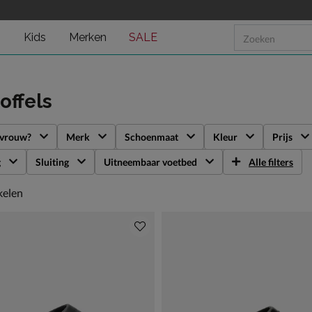
n
Kids
Merken
SALE
offels
 vrouw?
Merk
Schoenmaat
Kleur
Prijs
g
Sluiting
Uitneembaar voetbed
Alle filters
kelen
kelen