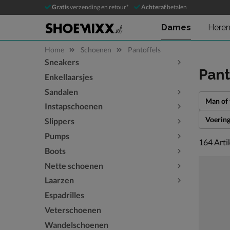
Gratis
verzending en retour*
Achteraf
betalen
Dames
Here
Home
Schoenen
Pantoffels
Sneakers
Sla categorieën over
Pant
Enkellaarsjes
Sandalen
Man of
Instapschoenen
Voerin
Slippers
Pumps
164 arti
164
Arti
Boots
Nette schoenen
Laarzen
Espadrilles
Veterschoenen
Wandelschoenen