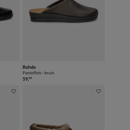
Rohde
Pantoffels - bruin
€ 59,99
59
,
99