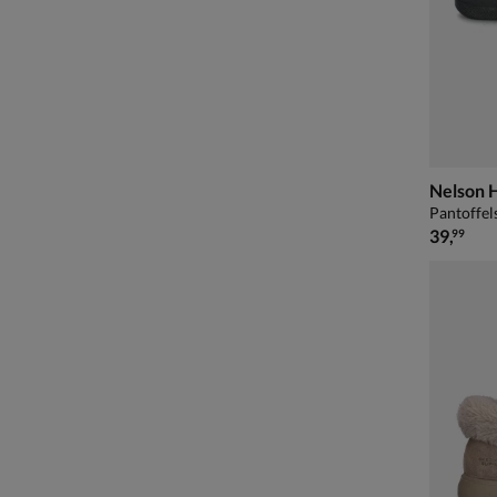
Nelson
Pantoffel
€ 39,99
39
,
99