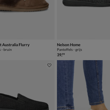
Australia Flurry
Nelson Home
 - bruin
Pantoffels - grijs
€ 39,99
39
,
99