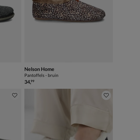
Nelson Home
Pantoffels - bruin
€ 34,99
34
,
99