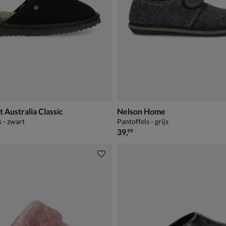
Australia Classic
Nelson Home
s - zwart
Pantoffels - grijs
€ 39,99
39
,
99