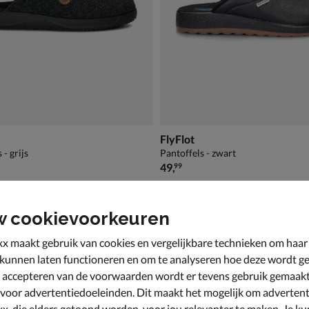
FlyFlot
 - grijs
Pantoffels - zwart
€ 49,99
49
,
99
w cookievoorkeuren
x maakt gebruik van cookies en vergelijkbare technieken om haar
 kunnen laten functioneren en om te analyseren hoe deze wordt ge
 accepteren van de voorwaarden wordt er tevens gebruik gemaak
 voor advertentiedoeleinden. Dit maakt het mogelijk om advertent
x, die elders getoond worden, voor jou relevanter te maken. Je ku