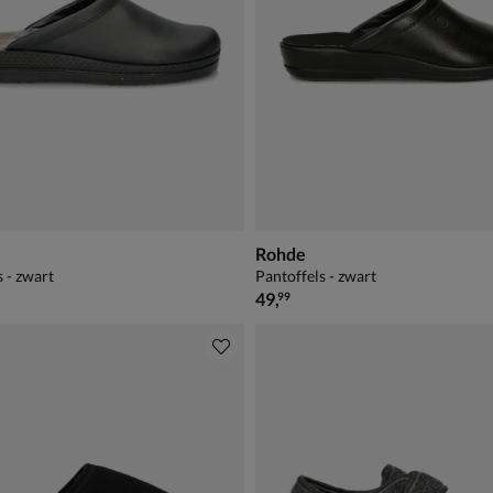
Rohde
s - zwart
Pantoffels - zwart
€ 49,99
49
,
99