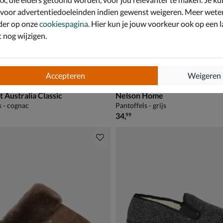
 voor advertentiedoeleinden indien gewenst weigeren. Meer wete
der op onze
cookiespagina
. Hier kun je jouw voorkeur ook op een l
nog wijzigen.
Accepteren
Weigeren
Australia Classic
Nelson Home
s - cognac
Pantoffels - grijs
€ 34,99
34
,
99