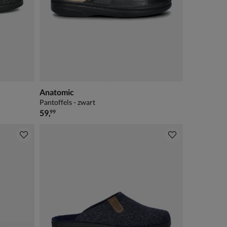
Anatomic
Pantoffels - zwart
€ 59,99
59
,
99