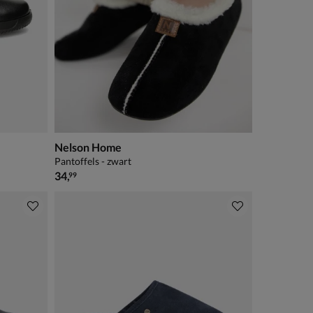
Nelson Home
Pantoffels - zwart
€ 34,99
34
,
99