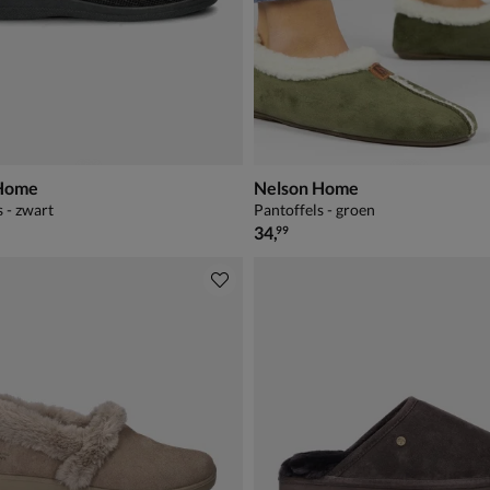
 Home
Nelson Home
s - zwart
Pantoffels - groen
€ 34,99
34
,
99