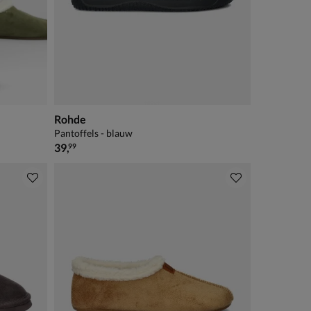
Rohde
Pantoffels - blauw
€ 39,99
39
,
99