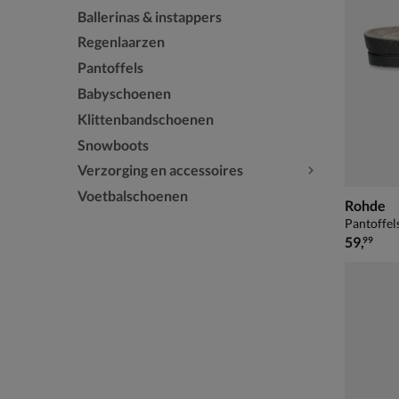
Ballerinas & instappers
Regenlaarzen
Pantoffels
Babyschoenen
Klittenbandschoenen
Snowboots
Verzorging en accessoires
Voetbalschoenen
Rohde
Pantoffel
€ 59,99
59
,
99