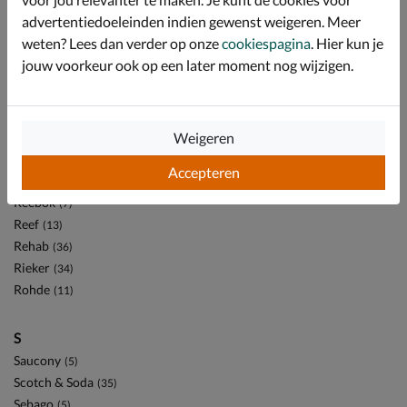
advertentiedoeleinden indien gewenst weigeren. Meer
Palladium
(13)
weten? Lees dan verder op onze
cookiespagina
. Hier kun je
Panama Jack
(14)
jouw voorkeur ook op een later moment nog wijzigen.
Pantofola d'Oro
(8)
Pikolinos
(4)
PME Legend
(34)
Puma
(13)
Weigeren
Accepteren
R
Reebok
(7)
Reef
(13)
Rehab
(36)
Rieker
(34)
Rohde
(11)
S
Saucony
(5)
Scotch & Soda
(35)
Sebago
(5)