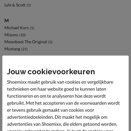
Lyle & Scott
(1)
M
Michael Kors
(1)
Mizuno
(10)
Moonboot The Original
(5)
Mustang
(21)
N
Jouw cookievoorkeuren
Nelson
(132)
Nelson Home
(15)
Shoemixx maakt gebruik van cookies en vergelijkbare
New Balance
(27)
technieken om haar website goed te kunnen laten
Nike
(1)
functioneren en om te analyseren hoe deze wordt
gebruikt. Met het accepteren van de voorwaarden wordt
O
er tevens gebruik gemaakt van cookies voor
On Running
(1)
advertentiedoeleinden. Dit maakt het mogelijk om
advertenties van Shoemixx, die elders getoond worden,
P
voor jou relevanter te maken. Je kunt de cookies voor