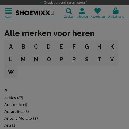
Gratis
verzending en retour*
Zoeken
Inloggen
Favorieten
Winkelmand
Menu
Alle merken voor heren
A
B
C
D
E
F
G
H
K
L
M
N
O
P
R
S
T
V
W
A
adidas
(27)
Anatomic
(1)
Antarctica
(3)
Antony Morato
(37)
Ara
(2)