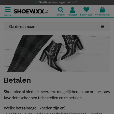
Gratis
verzending en retour*
Zoeken
Inloggen
Favorieten
Winkelmand
Menu
Ga direct naar..
Betalen
Shoemixx.nl biedt je meerdere mogelijkheden om online jouw
favoriete schoenen te bestellen en te betalen.
Welke betaalmogelijkheden zijn er?
Je hebt de keuze uit de volgende betalingsmogelijkheden: