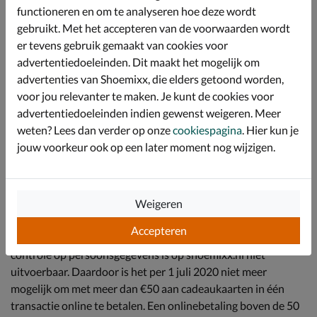
Indien je in het bezit bent van een geldige VVV cadeaukaart
functioneren en om te analyseren hoe deze wordt
of Fashioncheque dan kun je deze verzilveren op
gebruikt. Met het accepteren van de voorwaarden wordt
Shoemixx.nl. Wanneer je je bestelling plaatst, kies je bij
er tevens gebruik gemaakt van cookies voor
Betaalmethodes voor VVV-cadeaukaart of Fashioncheque.
advertentiedoeleinden. Dit maakt het mogelijk om
Je kunt hier het desbetreffende kaartnummer invoeren en de
advertenties van Shoemixx, die elders getoond worden,
waarde van het saldo zal in mindering worden gebracht in het
voor jou relevanter te maken. Je kunt de cookies voor
te betalen bedrag. Wanneer het saldo onvoldoende is om het
advertentiedoeleinden indien gewenst weigeren. Meer
aankoopbedrag te voldoen kun je het resterende bedrag
weten? Lees dan verder op onze
cookiespagina
. Hier kun je
betalen via één van de andere betaalmethodes. Je kunt
jouw voorkeur ook op een later moment nog wijzigen.
meerdere cadeaukaarten combineren.
Per 1 juli 2020 is de nieuwe Europese richtlijn tegen
witwassen (AMLD5) in werking getreden. Deze wetgeving
Weigeren
vereist bij besteding van meer dan € 50 aan Elektronisch
Accepteren
Geld een Know Your Customer (KYC) procedure. Deze
controle op persoonsgegevens is op shoemixx.nl niet
uitvoerbaar. Daardoor is het per 1 juli 2020 niet meer
mogelijk om met meer dan €50 aan cadeaukaarten in één
transactie online te betalen. Een onlinebetaling boven de 50