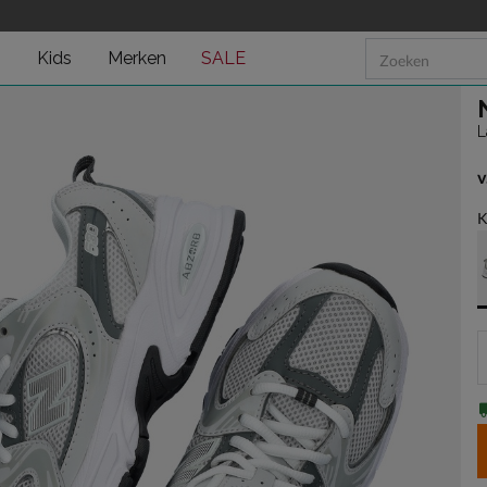
n
Kids
Merken
SALE
L
v
v
K