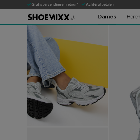
New Balance 530
Gratis
verzending en retour*
Achteraf
betalen
Lage sneakers
Dames
Here
Product media galerij