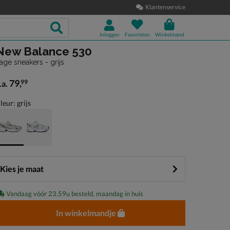
Klantenservice
Inloggen
Favorieten
Winkelmand
New Balance 530
age sneakers - grijs
79
,
99
.a.
anaf € 79,99
leur: grijs
Kies je maat
Vandaag vóór 23.59u besteld, maandag in huis
In winkelmandje