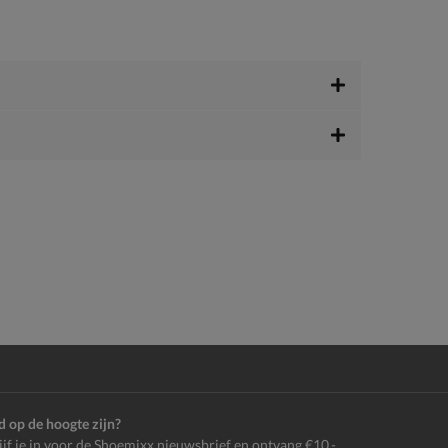
jd op de hoogte zijn?
ijf je in voor de Shoemixx nieuwsbrief en ontvang €10,-