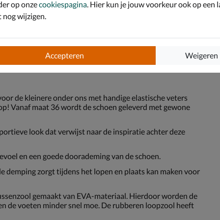
der op onze
cookiespagina
. Hier kun je jouw voorkeur ook op een l
nog wijzigen.
Accepteren
Weigeren
 voor de kleinere onder ons met handige elastische veters
t op! Vanaf maat 36 wordt de schoen geleverd met gewone
portieve look dat verwijst naar de inspiratie achter deze
evoel en een goede doorademing van de schoen.
 demping zorgt tijdens het lopen en plaats kan maken voor
ssenzool gemaakt van EVA-materiaal. Hierdoor worden de
n de voeten minder snel moe. De rubberen loopzool heeft