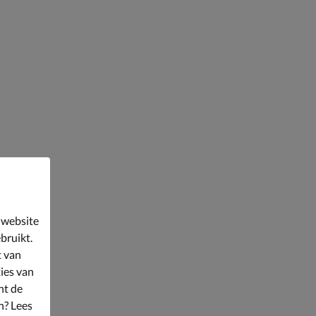
 website
bruikt.
t van
ies van
nt de
n? Lees