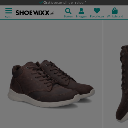
Ecco Irving
Gratis
verzending en retour*
Veterboots
Zoeken
Inloggen
Favorieten
Winkelmand
Menu
Product media galerij