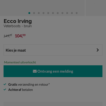
Ecco Irving
Veterboots - bruin
104
,
99
149
,
99
van € 149,99 voor € 104,99
Momenteel uitverkocht
Ontvang een melding
Gratis
verzending en retour*
Achteraf
betalen