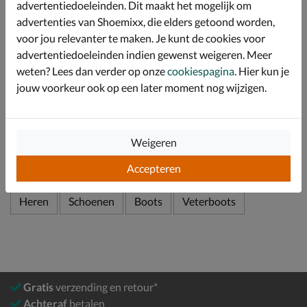
advertentiedoeleinden. Dit maakt het mogelijk om
uitstekende demping.
advertenties van Shoemixx, die elders getoond worden,
Afgewerkt met een lichtgewicht PU-loopzool wat met
voor jou relevanter te maken. Je kunt de cookies voor
zijn schokabsorberende werking bijdraagt aan hoge
advertentiedoeleinden indien gewenst weigeren. Meer
comfort wat deze sneaker te bieden heeft.
weten? Lees dan verder op onze
cookiespagina
. Hier kun je
jouw voorkeur ook op een later moment nog wijzigen.
Specificaties
Over Ecco
Weigeren
Bekijk meer
Accepteren
Heren
Schoenen
Boots
Veterboots
Gratis
verzending en retour*
Achteraf
betalen