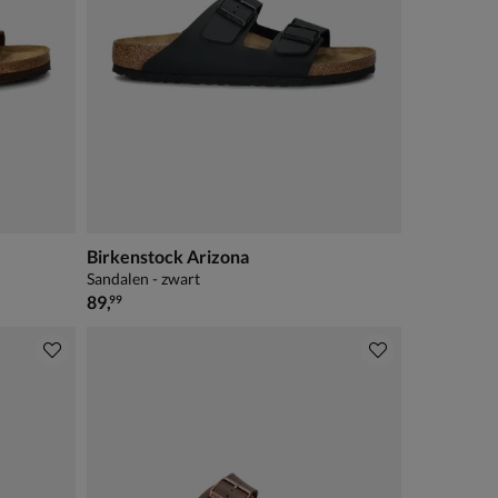
Birkenstock Arizona
Sandalen - zwart
€ 89,99
89
,
99