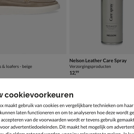
Nelson Leather Care Spray
 & loafers - beige
Verzorgingsproducten
€ 12,99
12
,
99
w cookievoorkeuren
x maakt gebruik van cookies en vergelijkbare technieken om haar
 kunnen laten functioneren en om te analyseren hoe deze wordt ge
 accepteren van de voorwaarden wordt er tevens gebruik gemaak
 voor advertentiedoeleinden. Dit maakt het mogelijk om advertent
x, die elders getoond worden, voor jou relevanter te maken. Je ku