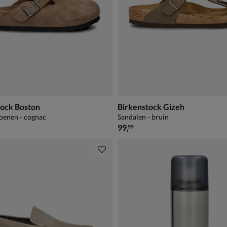
tock Boston
Birkenstock Gizeh
oenen - cognac
Sandalen - bruin
€ 99,99
99
,
99