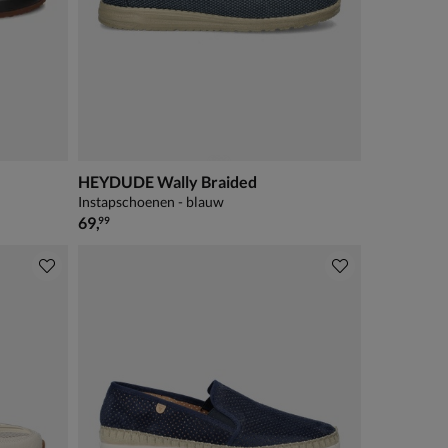
HEYDUDE Wally Braided
Instapschoenen - blauw
€ 69,99
69
,
99