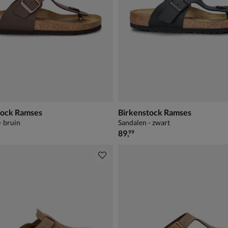
tock Ramses
Birkenstock Ramses
- bruin
Sandalen - zwart
€ 89,99
89
,
99