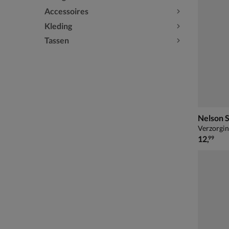
Accessoires
Kleding
Tassen
Nelson 
Verzorgi
€ 12,99
12
,
99