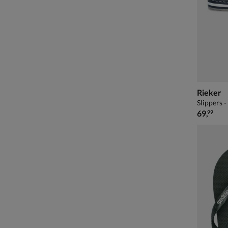
Rieker
Slippers 
€ 69,99
69
,
99