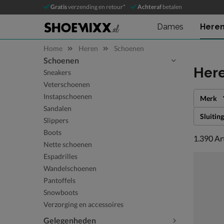
Gratis
verzending en retour*
Achteraf
betalen
Dames
Here
Home
Heren
Schoenen
Schoenen
Sla categorieën over
Her
Sneakers
Veterschoenen
Instapschoenen
Merk
Sandalen
Sluiting
Slippers
Boots
1390 art
1.390
Ar
Nette schoenen
Espadrilles
Wandelschoenen
Pantoffels
Snowboots
Verzorging en accessoires
Gelegenheden