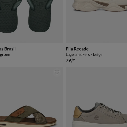
s Brasil
Fila Recade
 groen
Lage sneakers - beige
€ 79,99
79
,
99