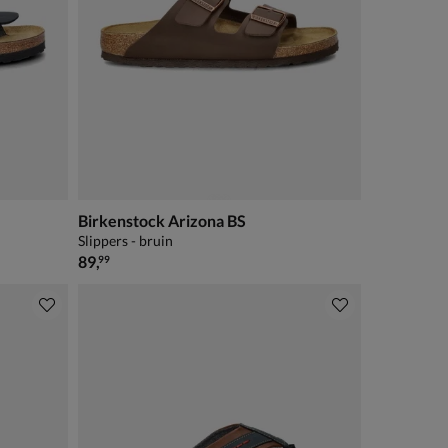
Birkenstock Arizona BS
Slippers - bruin
€ 89,99
89
,
99