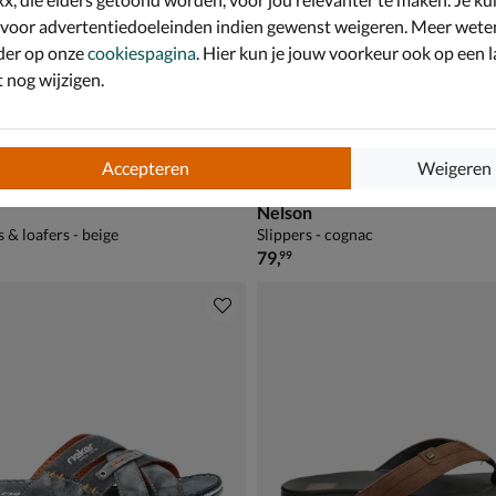
 voor advertentiedoeleinden indien gewenst weigeren. Meer wete
der op onze
cookiespagina
. Hier kun je jouw voorkeur ook op een l
nog wijzigen.
Accepteren
Weigeren
Nelson
 & loafers - beige
Slippers - cognac
€ 79,99
79
,
99