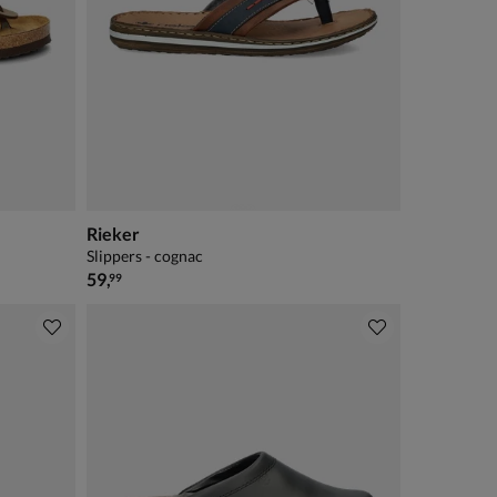
Rieker
Slippers - cognac
€ 59,99
59
,
99