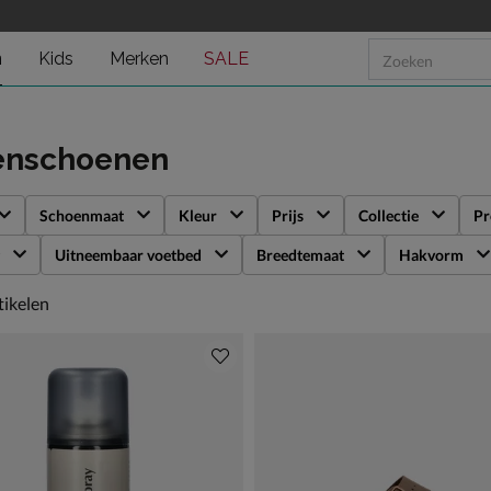
n
Kids
Merken
SALE
enschoenen
Schoenmaat
Kleur
Prijs
Collectie
Pr
Uitneembaar voetbed
Breedtemaat
Hakvorm
ikelen
tikelen