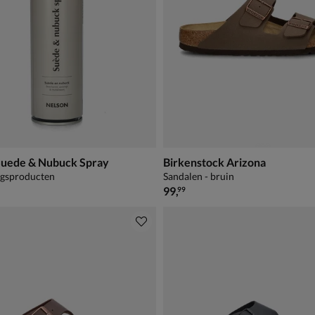
Suede & Nubuck Spray
Birkenstock Arizona
ngsproducten
Sandalen - bruin
€ 99,99
99
,
99