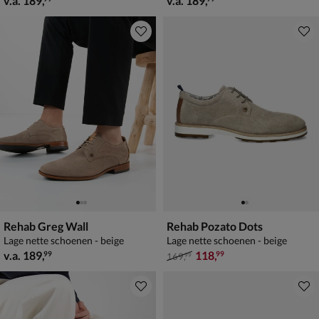
v.a.
189
,
v.a.
189
,
Rehab Greg Wall
Rehab Pozato Dots
Lage nette schoenen - beige
Lage nette schoenen - beige
vanaf € 189,99
van € 169,99 voor € 118,99
v.a.
189
,
118
,
99
99
169
,
99