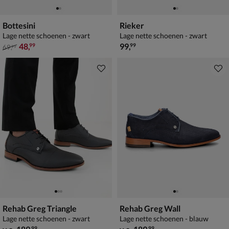
Bottesini
Rieker
Lage nette schoenen - zwart
Lage nette schoenen - zwart
van € 69,99 voor € 48,99
€ 99,99
48
,
99
,
99
99
69
,
99
Rehab Greg Triangle
Rehab Greg Wall
Lage nette schoenen - zwart
Lage nette schoenen - blauw
vanaf € 189,99
vanaf € 189,99
99
99