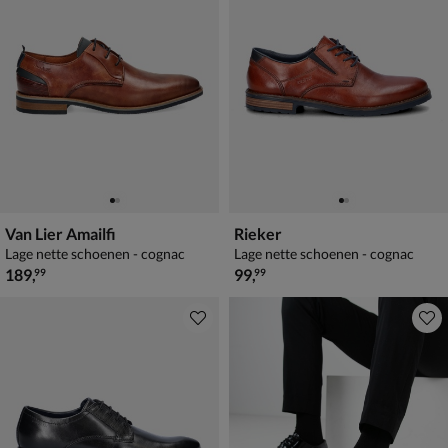
Van Lier Amailfi
Rieker
Lage nette schoenen - cognac
Lage nette schoenen - cognac
€ 189,99
€ 99,99
189
,
99
,
99
99