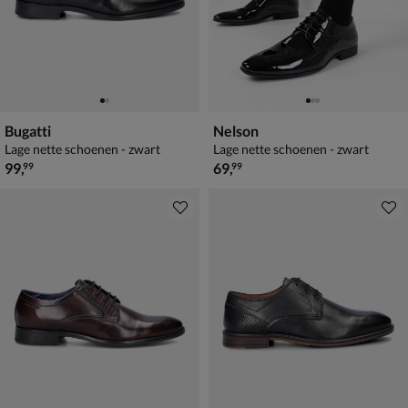
Bugatti
Nelson
Lage nette schoenen - zwart
Lage nette schoenen - zwart
€ 99,99
€ 69,99
99
,
69
,
99
99