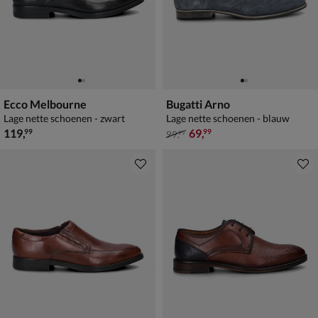
Ecco Melbourne
Bugatti Arno
Lage nette schoenen - zwart
Lage nette schoenen - blauw
€ 119,99
van € 99,99 voor € 69,99
119
,
69
,
99
99
99
,
99