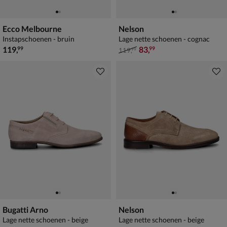
Ecco Melbourne
Nelson
Instapschoenen - bruin
Lage nette schoenen - cognac
€ 119,99
van € 119,99 voor € 83,99
119
,
83
,
99
99
119
,
99
Bugatti Arno
Nelson
Lage nette schoenen - beige
Lage nette schoenen - beige