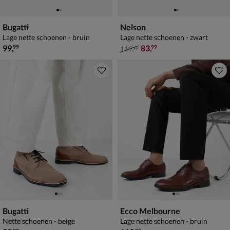
Bugatti
Nelson
Lage nette schoenen - bruin
Lage nette schoenen - zwart
€ 99,99
van € 119,99 voor € 83,99
99
,
83
,
99
99
119
,
99
Bugatti
Ecco Melbourne
Nette schoenen - beige
Lage nette schoenen - bruin