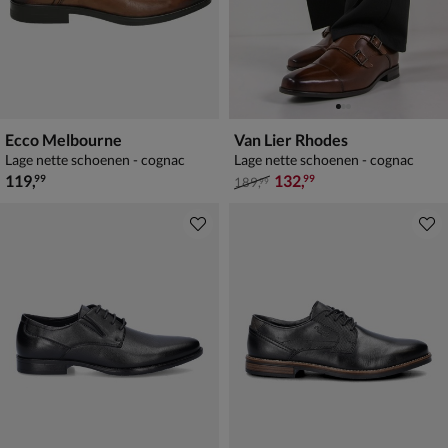
Ecco Melbourne
Van Lier Rhodes
Lage nette schoenen - cognac
Lage nette schoenen - cognac
€ 119,99
van € 189,99 voor € 132,99
119
,
132
,
99
99
189
,
99