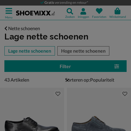
Gratis
verzending en retour*
Zoeken
Inloggen
Favorieten
Winkelmand
Menu
Nette schoenen
Lage nette schoenen
tegorieën over
Lage nette schoenen
Hoge nette schoenen
Filter
43 artikelen
43
Artikelen
Sorteren op: