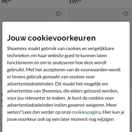
€ 99,99
€ 119,99
99
,
119
,
99
99
Jouw cookievoorkeuren
Shoemixx maakt gebruik van cookies en vergelijkbare
technieken om haar website goed te kunnen laten
functioneren en om te analyseren hoe deze wordt
gebruikt. Met het accepteren van de voorwaarden wordt
er tevens gebruik gemaakt van cookies voor
advertentiedoeleinden. Dit maakt het mogelijk om
advertenties van Shoemixx, die elders getoond worden,
Bugatti
Ecco Helsinki 2
voor jou relevanter te maken. Je kunt de cookies voor
Lage nette schoenen - cognac
Lage nette schoenen - zwart
advertentiedoeleinden indien gewenst weigeren. Meer
€ 99,99
€ 149,99
99
,
149
,
99
99
weten? Lees dan verder op onze
cookiespagina
. Hier kun je
jouw voorkeur ook op een later moment nog wijzigen.