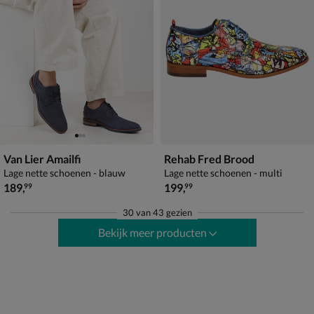
Van Lier Amailfi
Rehab Fred Brood
Lage nette schoenen - blauw
Lage nette schoenen - multi
€ 189,99
€ 199,99
189
,
199
,
99
99
30
van
43 gezien
Bekijk meer producten