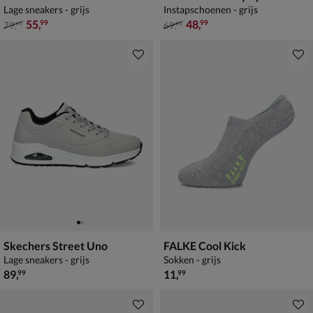
Lage sneakers - grijs
Instapschoenen - grijs
van € 79,99 voor € 55,99
van € 69,99 voor € 48,99
55
,
48
,
99
99
79
,
69
,
99
99
Skechers Street Uno
FALKE Cool Kick
Lage sneakers - grijs
Sokken - grijs
€ 89,99
€ 11,99
89
,
11
,
99
99