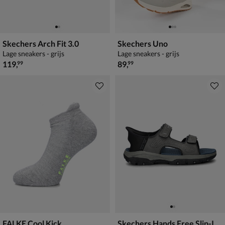
Skechers Arch Fit 3.0
Skechers Uno
Lage sneakers - grijs
Lage sneakers - grijs
€ 119,99
€ 89,99
119
,
89
,
99
99
FALKE Cool Kick
Skechers Hands Free Slip-Ins Tresmen