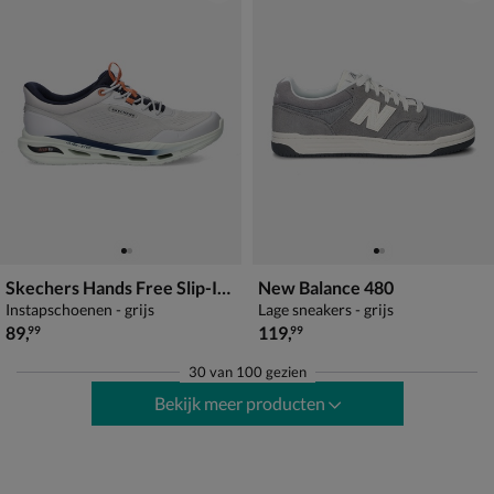
Skechers Hands Free Slip-Ins Arch Fit Glide-Step Orvan
New Balance 480
Instapschoenen - grijs
Lage sneakers - grijs
€ 89,99
€ 119,99
89
,
119
,
99
99
30
van
100 gezien
Bekijk meer producten