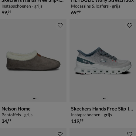
Instapschoenen - grijs
Mocassins & loafers - grijs
€ 99,99
€ 69,99
99
,
69
,
99
99
Nelson Home
Skechers Hands Free Slip-Ins Arch Fit Glide-Step
Pantoffels - grijs
Instapschoenen - grijs
€ 34,99
€ 119,99
34
,
119
,
99
99