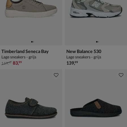
Timberland Seneca Bay
New Balance 530
Lage sneakers - grijs
Lage sneakers - grijs
van € 119,99 voor € 83,99
€ 139,99
83
,
139
,
99
99
119
,
99