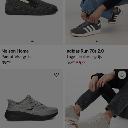
Nelson Home
adidas Run 70s 2.0
Pantoffels - grijs
Lage sneakers - grijs
€ 39,99
van € 79,99 voor € 55,99
39
,
55
,
99
99
79
,
99