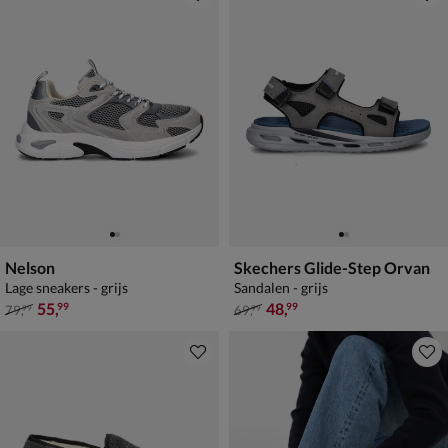
Nelson
Skechers Glide-Step Orvan
Lage sneakers - grijs
Sandalen - grijs
van € 79,99 voor € 55,99
van € 69,99 voor € 48,99
55
,
48
,
99
99
79
,
69
,
99
99