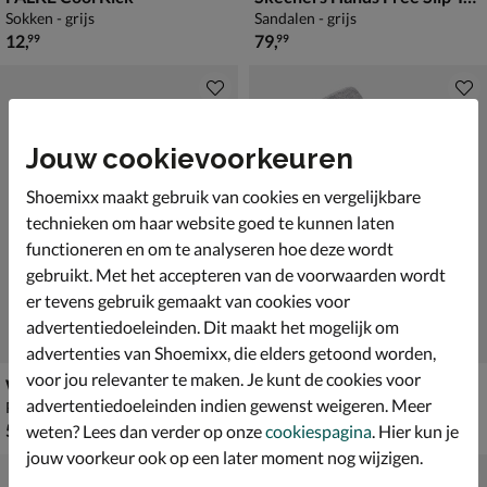
Sokken - grijs
Sandalen - grijs
€ 12,99
€ 79,99
12
,
79
,
99
99
Jouw cookievoorkeuren
Shoemixx maakt gebruik van cookies en vergelijkbare
technieken om haar website goed te kunnen laten
functioneren en om te analyseren hoe deze wordt
gebruikt. Met het accepteren van de voorwaarden wordt
er tevens gebruik gemaakt van cookies voor
advertentiedoeleinden. Dit maakt het mogelijk om
advertenties van Shoemixx, die elders getoond worden,
voor jou relevanter te maken. Je kunt de cookies voor
Warmbat Australia Classic
Skechers 3-Pack
advertentiedoeleinden indien gewenst weigeren. Meer
Pantoffels - grijs
Sokken - grijs
€ 59,99
€ 9,99
59
,
9
,
99
99
weten? Lees dan verder op onze
cookiespagina
. Hier kun je
jouw voorkeur ook op een later moment nog wijzigen.