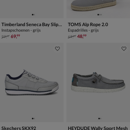
Timberland Seneca Bay Slip-on
TOMS Alp Rope 2.0
Instapschoenen - grijs
Espadrilles - grijs
van € 99,99 voor € 69,99
van € 69,99 voor € 48,99
69
,
48
,
99
99
99
,
69
,
99
99
Skechers SKX92
HEYDUDE Wally Sport Mesh