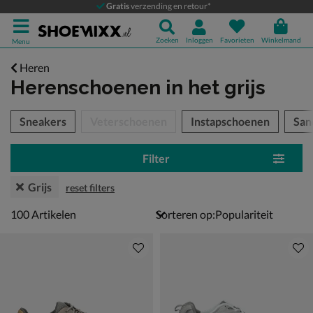
Gratis
verzending en retour*
Zoeken
Inloggen
Favorieten
Winkelmand
Menu
Heren
Herenschoenen
in het grijs
tegorieën over
Sneakers
Veterschoenen
Instapschoenen
San
Filter
Grijs
reset filters
100 artikelen
100
Artikelen
Sorteren op: