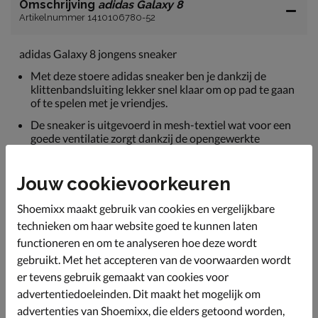
Omschrijving
adidas Galaxy 8
Artikelnummer 1410106780-52
adidas Galaxy 8 jongens sneaker
Met deze stoere adidas sneaker ben je dankzij de
klittenbandsluiting lekker snel klaar om op pad te gaan
of te spelen met je vriendjes.
De sneaker is uitgevoerd in mesh-textiel wat voor een
goede ventilatie zorgt dankzij de opengewerkte
structuur.
Gevoerd met textiel en voorzien van een gewatteerde
Jouw cookievoorkeuren
hielkap. Dit zorgt voor een zacht en comfortabel
draaggevoel.
Shoemixx maakt gebruik van cookies en vergelijkbare
Het foam-voetbed biedt fijne demping waardoor je de
technieken om haar website goed te kunnen laten
hele dag kunt rennen en spelen zonder last te krijgen
functioneren en om te analyseren hoe deze wordt
van je voeten.
gebruikt. Met het accepteren van de voorwaarden wordt
Afgewerkt met een schokabsorberende tussenzool die
er tevens gebruik gemaakt van cookies voor
de druk verdeeld en vermoeiede voeten uitsteld.
advertentiedoeleinden. Dit maakt het mogelijk om
advertenties van Shoemixx, die elders getoond worden,