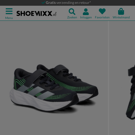
adidas Galaxy 8
Gratis
verzending en retour*
Klittenbandschoenen
Zoeken
Inloggen
Favorieten
Winkelmand
Menu
Product media galerij