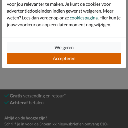
voor jou relevanter te maken. Je kunt de cookies voor
Specificaties
advertentiedoeleinden indien gewenst weigeren. Meer
weten? Lees dan verder op onze
cookiespagina
. Hier kun je
Over adidas
jouw voorkeur ook op een later moment nog wijzigen.
Bekijk meer
Weigeren
Jongens
Schoenen
Instapschoenen
Accepteren
Klittenbandschoenen
Gratis
verzending en retour*
Achteraf
betalen
Altijd op de hoogte zijn?
Schrijf je in voor de Shoemixx nieuwsbrief en ontvang €10,-