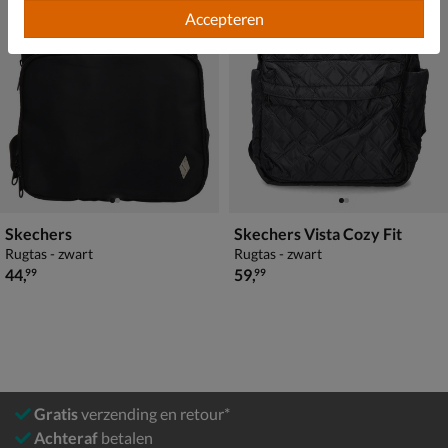
Accepteren
Skechers
Skechers Vista Cozy Fit
Rugtas - zwart
Rugtas - zwart
€ 44,99
€ 59,99
44
,
59
,
99
99
Gratis
verzending en retour*
Achteraf
betalen