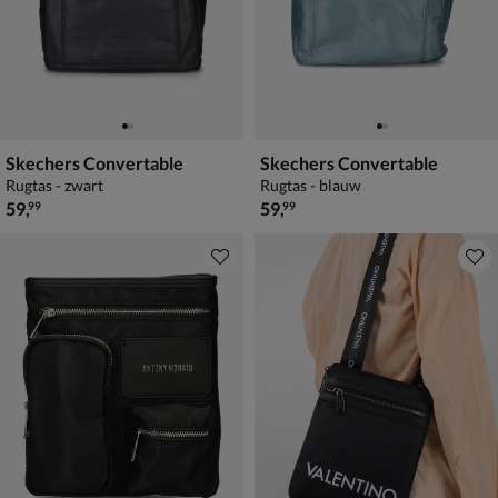
Skechers Convertable
Skechers Convertable
Rugtas - zwart
Rugtas - blauw
€ 59,99
€ 59,99
59
,
59
,
99
99