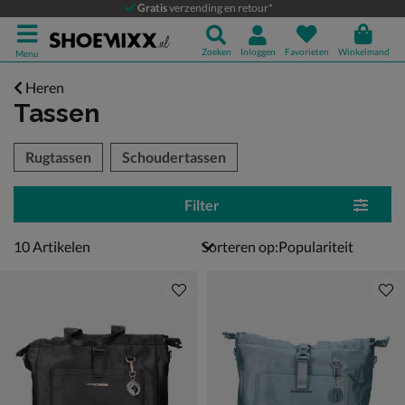
Gratis
verzending en retour*
Zoeken
Inloggen
Favorieten
Winkelmand
Menu
Heren
Tassen
tegorieën over
Rugtassen
Schoudertassen
Filter
10 artikelen
10
Artikelen
Sorteren op: