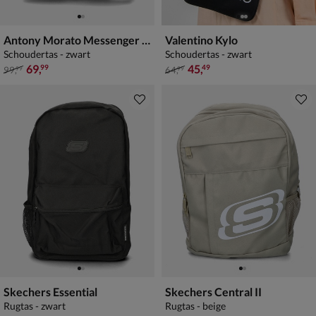
Antony Morato Messenger Multipocket
Valentino Kylo
Schoudertas - zwart
Schoudertas - zwart
van € 99,99 voor € 69,99
van € 64,99 voor € 45,49
69
,
45
,
99
49
99
,
64
,
99
99
Skechers Essential
Skechers Central II
Rugtas - zwart
Rugtas - beige