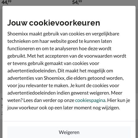
€ 44,99
€ 54,99
44
,
54
,
99
99
Jouw cookievoorkeuren
Shoemixx maakt gebruik van cookies en vergelijkbare
technieken om haar website goed te kunnen laten
functioneren en om te analyseren hoe deze wordt
gebruikt. Met het accepteren van de voorwaarden wordt
er tevens gebruik gemaakt van cookies voor
advertentiedoeleinden. Dit maakt het mogelijk om
advertenties van Shoemixx, die elders getoond worden,
voor jou relevanter te maken. Je kunt de cookies voor
advertentiedoeleinden indien gewenst weigeren. Meer
Valentino Eron Crossbody
Vans Vendor
weten? Lees dan verder op onze
cookiespagina
. Hier kun je
Schoudertas - zwart
Tas - zwart
jouw voorkeur ook op een later moment nog wijzigen.
van € 59,99 voor € 41,99
van € 39,99 voor € 27,99
41
,
27
,
99
99
59
,
39
,
99
99
Weigeren