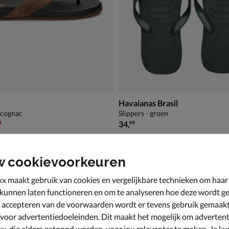
Havaianas Brasil
- cognac
Slippers - groen
,99 voor € 34,99
€ 34,99
34
,
9
99
w cookievoorkeuren
x maakt gebruik van cookies en vergelijkbare technieken om haar
 kunnen laten functioneren en om te analyseren hoe deze wordt ge
 accepteren van de voorwaarden wordt er tevens gebruik gemaak
 voor advertentiedoeleinden. Dit maakt het mogelijk om advertent
x, die elders getoond worden, voor jou relevanter te maken. Je ku