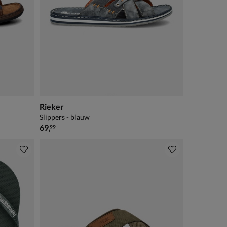
Rieker
Slippers - blauw
€ 69,99
69
,
99