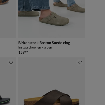
Birkenstock Boston Suede clog
Instapschoenen - groen
€ 159,99
159
,
99