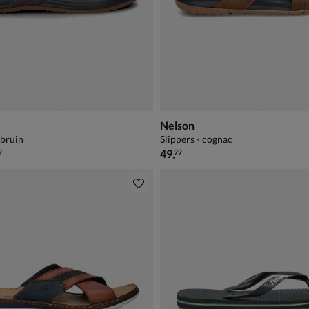
Nelson
 bruin
Slippers - cognac
,99 voor € 34,99
€ 49,99
49
,
9
99