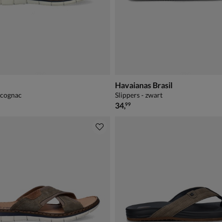
Havaianas Brasil
- cognac
Slippers - zwart
€ 34,99
34
,
99