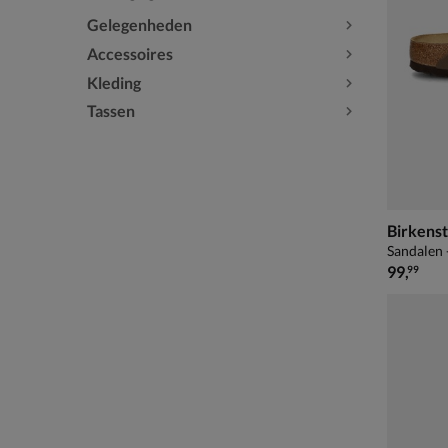
Gelegenheden
Accessoires
Kleding
Tassen
Birkens
Sandalen 
€ 99,99
99
,
99