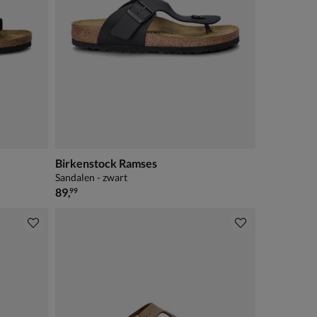
Birkenstock Ramses
Sandalen - zwart
€ 89,99
89
,
99