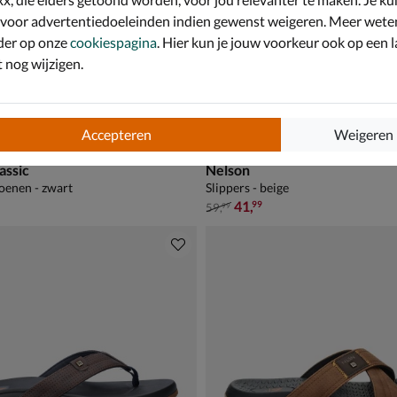
 voor advertentiedoeleinden indien gewenst weigeren. Meer wete
der op onze
cookiespagina
. Hier kun je jouw voorkeur ook op een l
nog wijzigen.
Accepteren
Weigeren
assic
Nelson
oenen - zwart
Slippers - beige
van € 59,99 voor € 41,99
41
,
99
59
,
99