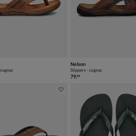
Nelson
- cognac
Slippers - cognac
€ 79,99
79
,
99