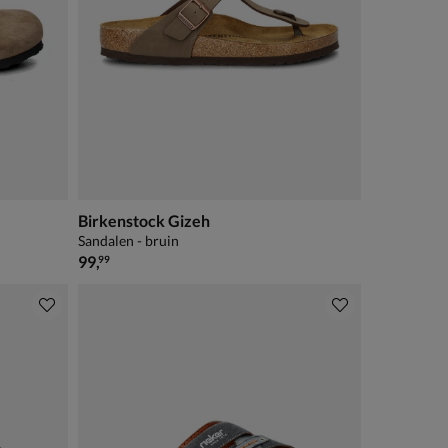
Birkenstock Gizeh
Sandalen - bruin
€ 99,99
99
,
99