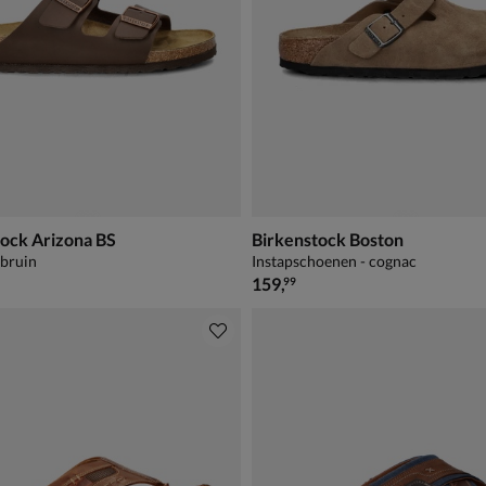
tock Arizona BS
Birkenstock Boston
 bruin
Instapschoenen - cognac
€ 159,99
159
,
99