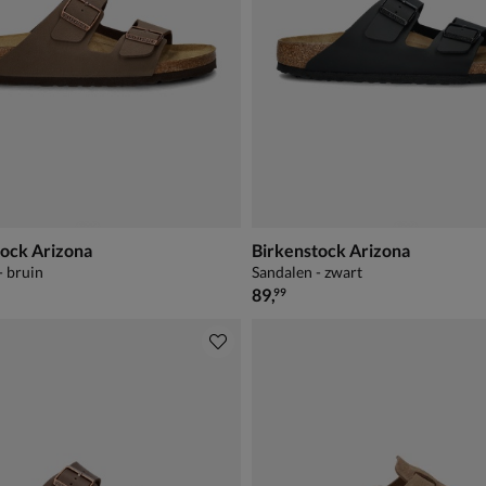
tock Arizona
Birkenstock Arizona
- bruin
Sandalen - zwart
€ 89,99
89
,
99