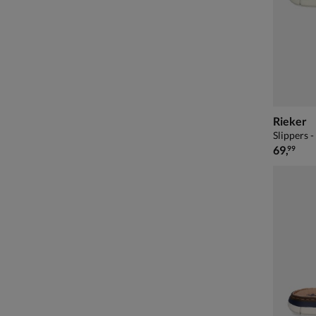
Rieker
Slippers 
€ 69,99
69
,
99