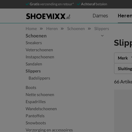
Gratis
verzending en retour*
Achteraf
betalen
Dames
Here
Home
Heren
Schoenen
Slippers
Schoenen
Sla categorieën over
Slip
Sneakers
Veterschoenen
Instapschoenen
Merk
Sandalen
Sluiting
Slippers
Badslippers
66 artike
66
Artik
Boots
Nette schoenen
Espadrilles
Wandelschoenen
Pantoffels
Snowboots
Verzorging en accessoires