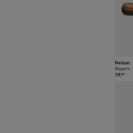
Nelson
Slippers 
€ 79,99
79
,
99