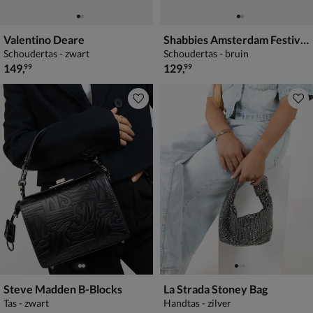
Valentino Deare
Shabbies Amsterdam Festival Fringe
Schoudertas - zwart
Schoudertas - bruin
€ 149,99
€ 129,99
149
,
129
,
99
99
Steve Madden B-Blocks
La Strada Stoney Bag
Tas - zwart
Handtas - zilver