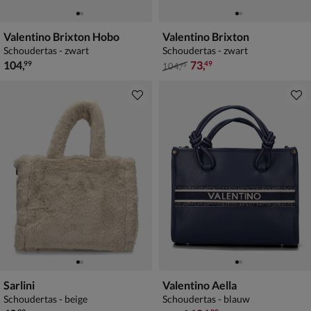
Valentino Brixton Hobo
Valentino Brixton
Schoudertas - zwart
Schoudertas - zwart
€ 104,99
van € 104,99 voor € 73,49
104
,
73
,
99
49
104
,
99
Sarlini
Valentino Aella
Schoudertas - beige
Schoudertas - blauw