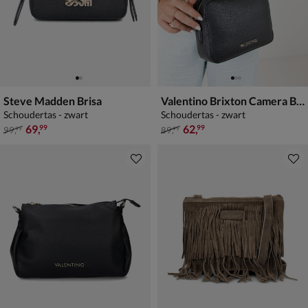
Steve Madden Brisa
Valentino Brixton Camera Bag
Schoudertas - zwart
Schoudertas - zwart
van € 99,99 voor € 69,99
van € 89,99 voor € 62,99
69
,
62
,
99
99
99
,
89
,
99
99