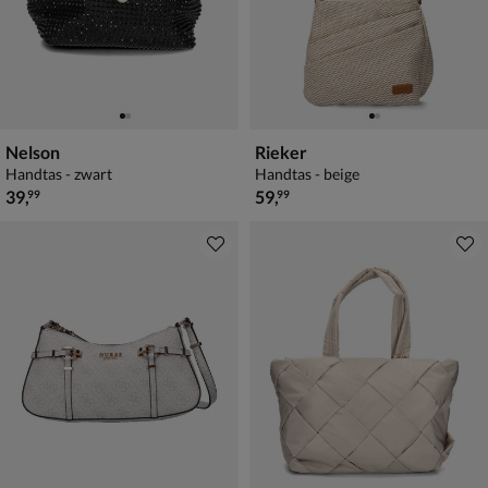
Nelson
Rieker
Handtas - zwart
Handtas - beige
€ 39,99
€ 59,99
39
,
59
,
99
99