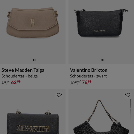
Steve Madden Taiga
Valentino Brixton
Schoudertas - beige
Schoudertas - zwart
van € 89,99 voor € 62,99
van € 109,99 voor € 76,99
62
,
76
,
99
99
89
,
109
,
99
99