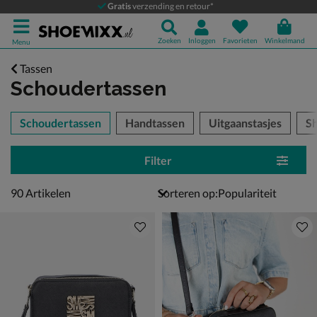
Gratis
verzending en retour*
Zoeken
Inloggen
Favorieten
Winkelmand
Menu
Tassen
Schoudertassen
tegorieën over
Schoudertassen
Handtassen
Uitgaanstasjes
S
Filter
90 artikelen
90
Artikelen
Sorteren op: