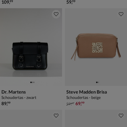
€ 109,99
€ 59,99
109
,
59
,
99
99
Dr. Martens
Steve Madden Brisa
Schoudertas - zwart
Schoudertas - beige
€ 89,99
van € 99,99 voor € 69,99
89
,
69
,
99
99
99
,
99