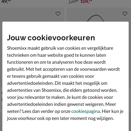
€ 49,99
van € 149,99 voor € 104,99
49
,
104
,
99
99
149
,
99
Jouw cookievoorkeuren
Shoemixx maakt gebruik van cookies en vergelijkbare
technieken om haar website goed te kunnen laten
functioneren en om te analyseren hoe deze wordt
gebruikt. Met het accepteren van de voorwaarden wordt
er tevens gebruik gemaakt van cookies voor
advertentiedoeleinden. Dit maakt het mogelijk om
advertenties van Shoemixx, die elders getoond worden,
Valentino Zero Re Pochette
Guess Leona
voor jou relevanter te maken. Je kunt de cookies voor
Handtas - zwart
Schoudertas - groen
advertentiedoeleinden indien gewenst weigeren. Meer
van € 139,99 voor € 97,99
van € 124,99 voor € 87,49
97
,
87
,
99
49
139
,
124
,
99
99
weten? Lees dan verder op onze
cookiespagina
. Hier kun je
jouw voorkeur ook op een later moment nog wijzigen.