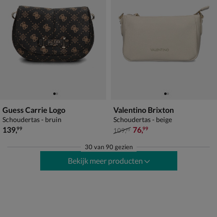
Guess Carrie Logo
Valentino Brixton
Schoudertas - bruin
Schoudertas - beige
€ 139,99
van € 109,99 voor € 76,99
139
,
76
,
99
99
109
,
99
30
van
90 gezien
Bekijk meer producten