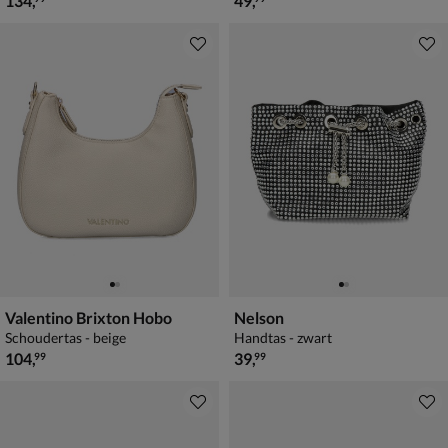
134
,
49
,
Valentino Brixton Hobo
Nelson
Schoudertas - beige
Handtas - zwart
€ 104,99
€ 39,99
104
,
39
,
99
99