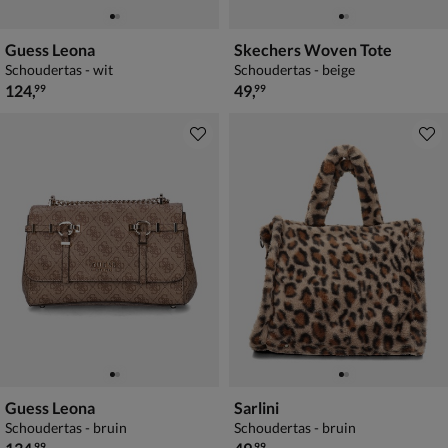
Guess Leona
Skechers Woven Tote
Schoudertas - wit
Schoudertas - beige
€ 124,99
€ 49,99
124
,
49
,
99
99
Guess Leona
Sarlini
Schoudertas - bruin
Schoudertas - bruin
€ 134,99
€ 49,99
99
99