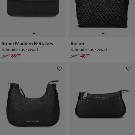
Steve Madden B-Stakes
Rieker
Schoudertas - zwart
Schoudertas - zwart
van € 99,99 voor € 69,99
van € 69,99 voor € 48,99
69
,
48
,
99
99
99
,
69
,
99
99