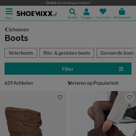
Gratis
verzending en retour*
Zoeken
Inloggen
Favorieten
Winkelmand
Menu
Schoenen
Boots
tegorieën over
Veterboots
Rits- & gesloten boots
Gevoerde boots
Filter
659 artikelen
659
Artikelen
Sorteren op: