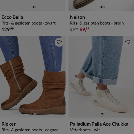
Ecco Bella
Nelson
Rits- & gesloten boots - zwart
Rits- & gesloten boots - bruin
€ 129,99
van € 99,99 voor € 69,99
129
,
69
,
99
99
99
,
99
Rieker
Palladium Palla Ace Chukka
Rits- & gesloten boots - cognac
Veterboots - wit