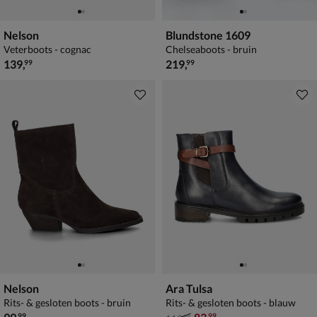
Nelson
Blundstone 1609
Veterboots - cognac
Chelseaboots - bruin
€ 139,99
€ 219,99
139
,
219
,
99
99
Nelson
Ara Tulsa
Rits- & gesloten boots - bruin
Rits- & gesloten boots - blauw
€ 99,99
van € 119,99 voor € 83,99
99
99