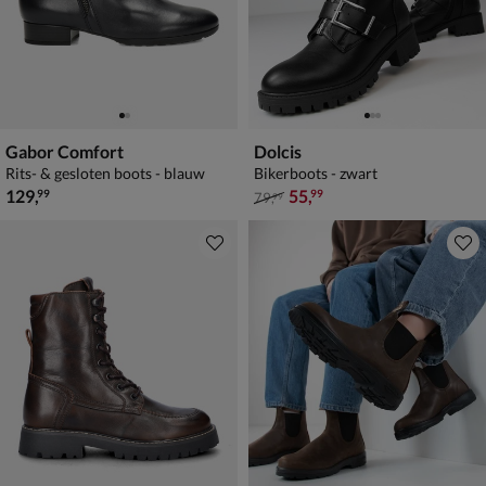
Gabor Comfort
Dolcis
Rits- & gesloten boots - blauw
Bikerboots - zwart
€ 129,99
van € 79,99 voor € 55,99
129
,
55
,
99
99
79
,
99