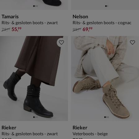
Tamaris
Nelson
Rits- & gesloten boots - zwart
Rits- & gesloten boots - cognac
van € 79,99 voor € 55,99
van € 99,99 voor € 69,99
55
,
69
,
99
99
79
,
99
,
99
99
Rieker
Rieker
Rits- & gesloten boots - zwart
Veterboots - beige