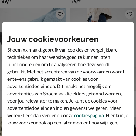
€ 89,99
€ 79,99
89
,
79
,
99
99
Jouw cookievoorkeuren
Shoemixx maakt gebruik van cookies en vergelijkbare
technieken om haar website goed te kunnen laten
functioneren en om te analyseren hoe deze wordt
gebruikt. Met het accepteren van de voorwaarden wordt
er tevens gebruik gemaakt van cookies voor
advertentiedoeleinden. Dit maakt het mogelijk om
advertenties van Shoemixx, die elders getoond worden,
Nelson
Maruti Gimlet
voor jou relevanter te maken. Je kunt de cookies voor
Bikerboots - zwart
Veterboots - bruin
advertentiedoeleinden indien gewenst weigeren. Meer
van € 129,99 voor € 90,99
van € 109,99 voor € 76,99
90
,
76
,
99
99
129
,
109
,
99
99
weten? Lees dan verder op onze
cookiespagina
. Hier kun je
jouw voorkeur ook op een later moment nog wijzigen.