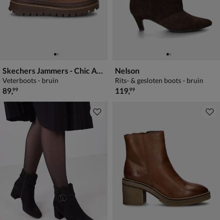
Skechers Jammers - Chic Armor
Nelson
Veterboots - bruin
Rits- & gesloten boots - bruin
€ 89,99
€ 119,99
89
,
119
,
99
99