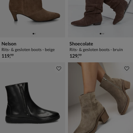
Nelson
Shoecolate
Rits- & gesloten boots - beige
Rits- & gesloten boots - bruin
€ 119,99
€ 129,99
119
,
129
,
99
99