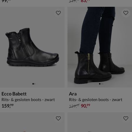
99
,
83
,
119
,
99
Ecco Babett
Ara
Rits- & gesloten boots - zwart
Rits- & gesloten boots - zwart
€ 159,99
van € 129,99 voor € 90,99
159
,
90
,
99
99
129
,
99