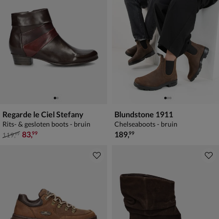
Regarde le Ciel Stefany
Blundstone 1911
Rits- & gesloten boots - bruin
Chelseaboots - bruin
van € 119,99 voor € 83,99
€ 189,99
83
,
189
,
99
99
119
,
99