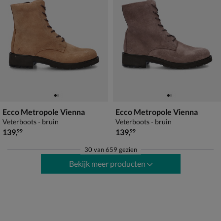
Ecco Metropole Vienna
Ecco Metropole Vienna
Veterboots - bruin
Veterboots - bruin
€ 139,99
€ 139,99
139
,
139
,
99
99
30
van
659 gezien
Bekijk meer producten