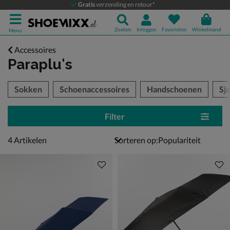
Gratis
verzending en retour*
Zoeken
Inloggen
Favorieten
Winkelmand
Menu
Accessoires
Paraplu's
tegorieën over
Sokken
Schoenaccessoires
Handschoenen
Sja
Filter
4 artikelen
4
Artikelen
Sorteren op: