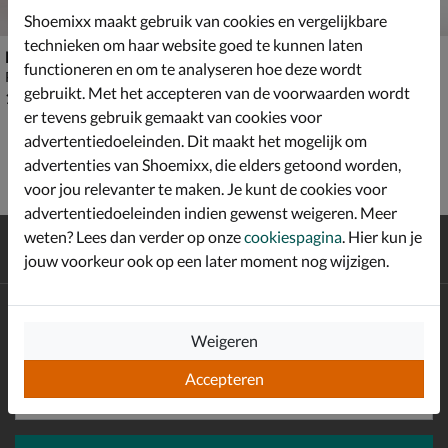
Shoemixx maakt gebruik van cookies en vergelijkbare
technieken om haar website goed te kunnen laten
Nelson
Nelson
functioneren en om te analyseren hoe deze wordt
Paraplu - rood
Paraplu - blauw
gebruikt. Met het accepteren van de voorwaarden wordt
€ 14,99
€ 19,99
14
,
19
,
99
99
er tevens gebruik gemaakt van cookies voor
advertentiedoeleinden. Dit maakt het mogelijk om
advertenties van Shoemixx, die elders getoond worden,
voor jou relevanter te maken. Je kunt de cookies voor
advertentiedoeleinden indien gewenst weigeren. Meer
weten? Lees dan verder op onze
Gratis
verzending en retour*
cookiespagina
. Hier kun je
jouw voorkeur ook op een later moment nog wijzigen.
Achteraf
betalen
Altijd op de hoogte zijn?
Schrijf je in voor de Shoemixx nieuwsbrief en ontvang €10,-
Weigeren
*
welkomstkorting!
Accepteren
E-mailadres