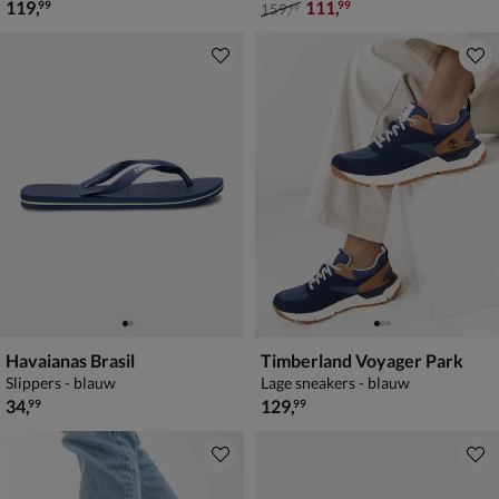
€ 119,99
van € 159,99 voor € 111,99
119
,
111
,
99
99
159
,
99
Havaianas Brasil
Timberland Voyager Park
Slippers - blauw
Lage sneakers - blauw
€ 34,99
€ 129,99
34
,
129
,
99
99