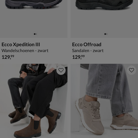
Ecco Xpedition III
Ecco Offroad
Wandelschoenen - zwart
Sandalen - zwart
€ 129,99
€ 129,99
129
,
129
,
99
99