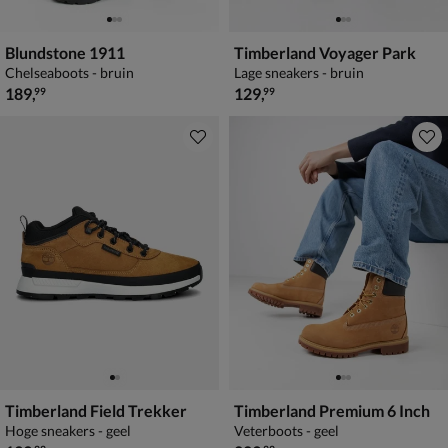
Blundstone 1911
Timberland Voyager Park
Chelseaboots - bruin
Lage sneakers - bruin
€ 189,99
€ 129,99
189
,
129
,
99
99
Timberland Field Trekker
Timberland Premium 6 Inch
Hoge sneakers - geel
Veterboots - geel