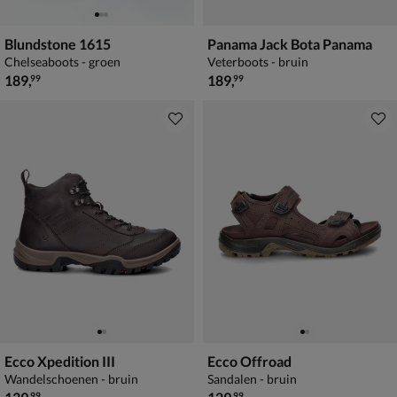
Blundstone 1615
Panama Jack Bota Panama
Chelseaboots - groen
Veterboots - bruin
€ 189,99
€ 189,99
189
,
189
,
99
99
Ecco Xpedition III
Ecco Offroad
Wandelschoenen - bruin
Sandalen - bruin
€ 139,99
€ 129,99
99
99