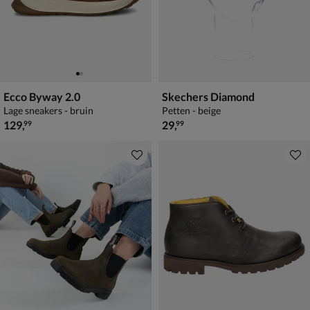
Ecco Byway 2.0
Skechers Diamond
Lage sneakers - bruin
Petten - beige
€ 129,99
€ 29,99
129
,
29
,
99
99