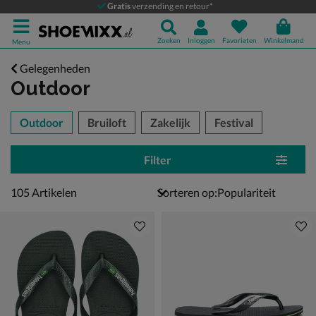
Gratis
verzending en retour*
Zoeken
Inloggen
Favorieten
Winkelmand
Menu
Gelegenheden
Outdoor
tegorieën over
Outdoor
Bruiloft
Zakelijk
Festival
Filter
105 artikelen
105
Artikelen
Sorteren op: