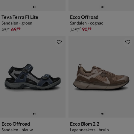
Teva Terra FI Lite
Ecco Offroad
Sandalen - groen
Sandalen - cognac
van € 99,99 voor € 69,99
van € 129,99 voor € 90,99
69
,
90
,
99
99
99
,
129
,
99
99
Ecco Offroad
Ecco Biom 2.2
Sandalen - blauw
Lage sneakers - bruin