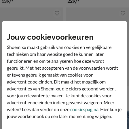
€ 139,99
€ 229,99
139
,
229
,
99
99
Jouw cookievoorkeuren
Shoemixx maakt gebruik van cookies en vergelijkbare
technieken om haar website goed te kunnen laten
functioneren en om te analyseren hoe deze wordt
gebruikt. Met het accepteren van de voorwaarden wordt
er tevens gebruik gemaakt van cookies voor
advertentiedoeleinden. Dit maakt het mogelijk om
advertenties van Shoemixx, die elders getoond worden,
Ecco Xpedition III
Timberland Euro Sprint
voor jou relevanter te maken. Je kunt de cookies voor
Wandelschoenen - bruin
Veterboots - zwart
advertentiedoeleinden indien gewenst weigeren. Meer
€ 129,99
€ 149,99
129
,
149
,
99
99
weten? Lees dan verder op onze
cookiespagina
. Hier kun je
jouw voorkeur ook op een later moment nog wijzigen.