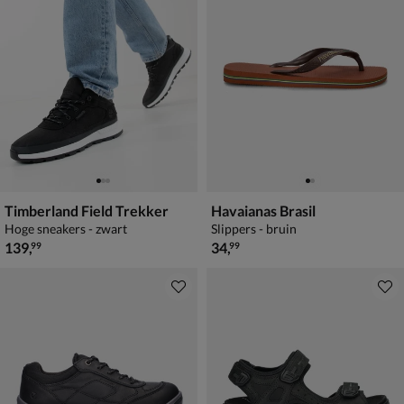
Timberland Field Trekker
Havaianas Brasil
Hoge sneakers - zwart
Slippers - bruin
€ 139,99
€ 34,99
139
,
34
,
99
99