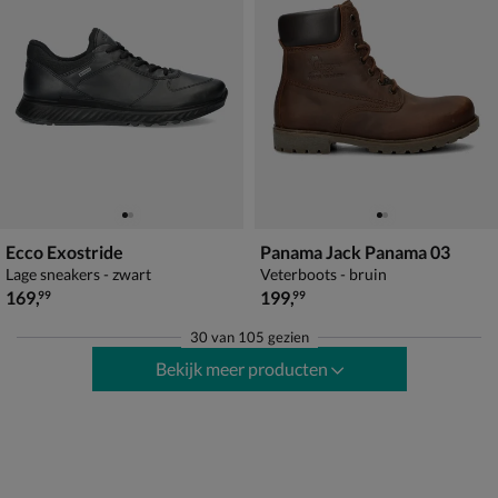
Ecco Exostride
Panama Jack Panama 03
Lage sneakers - zwart
Veterboots - bruin
€ 169,99
€ 199,99
169
,
199
,
99
99
30
van
105 gezien
Bekijk meer producten