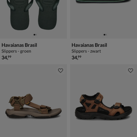
Havaianas Brasil
Havaianas Brasil
Slippers - groen
Slippers - zwart
€ 34,99
€ 34,99
34
,
34
,
99
99