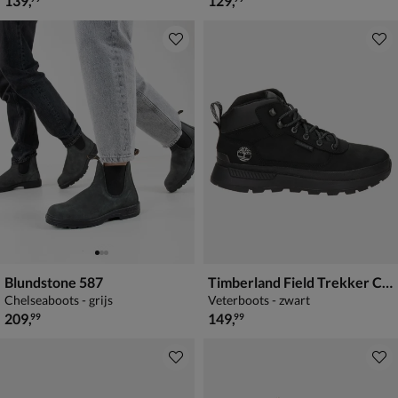
139
,
129
,
Blundstone 587
Timberland Field Trekker Chukka
Chelseaboots - grijs
Veterboots - zwart
€ 209,99
€ 149,99
209
,
149
,
99
99