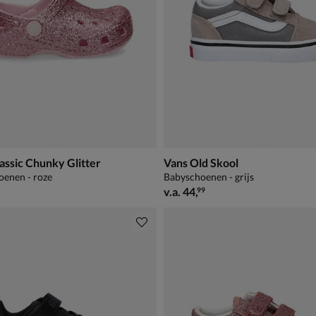
assic Chunky Glitter
Vans Old Skool
oenen - roze
Babyschoenen - grijs
39,99
vanaf € 44,99
v.a.
44
,
99