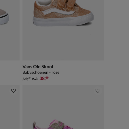
Vans Old Skool
Babyschoenen - roze
van € 64,99 vanaf € 38,49
v.a.
38
,
49
64
,
99