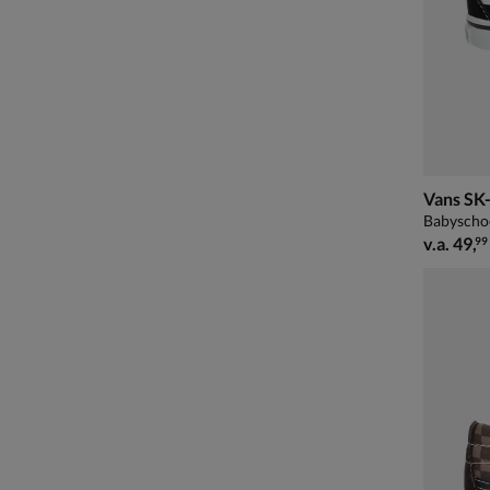
Vans SK
Babyscho
vanaf € 
v.a.
49
,
99