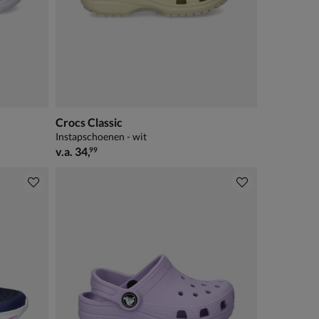
Crocs Classic
Instapschoenen - wit
vanaf € 34,99
v.a.
34
,
99