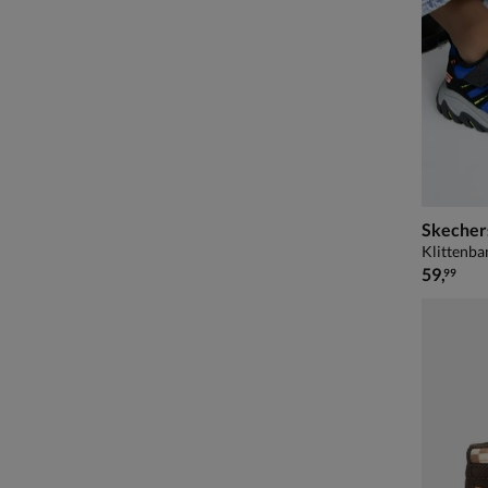
Skecher
Klittenba
€ 59,99
59
,
99