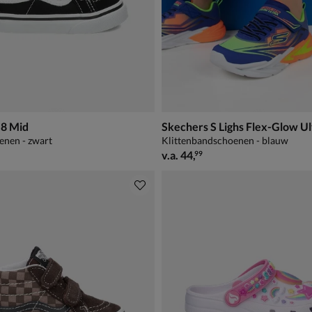
-8 Mid
Skechers S Lighs Flex-Glow Ul
enen - zwart
Klittenbandschoenen - blauw
49,99
vanaf € 44,99
v.a.
44
,
99