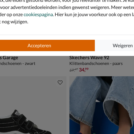
 voor advertentiedoeleinden indien gewenst weigeren. Meer wete
der op onze
cookiespagina
. Hier kun je jouw voorkeur ook op een l
nog wijzigen.
Accepteren
Weigeren
s Garage
Skechers Wave 92
ndschoenen - zwart
Klittenbandschoenen - paars
van € 49,99 voor € 34,99
34
,
99
49
,
99