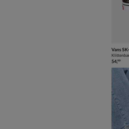
Vans SK
Klittenba
€ 54,99
54
,
99