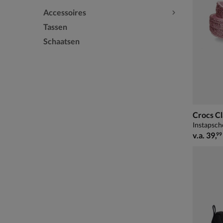
Accessoires
Tassen
Schaatsen
Crocs Cl
Instapsch
vanaf € 
v.a.
39
,
99