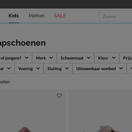
Kids
Merken
SALE
tapschoenen
 of jongens?
Merk
Schoenmaat
Kleur
Prijs
al
Voering
Sluiting
Uitneembaar voetbed
kelen
kelen