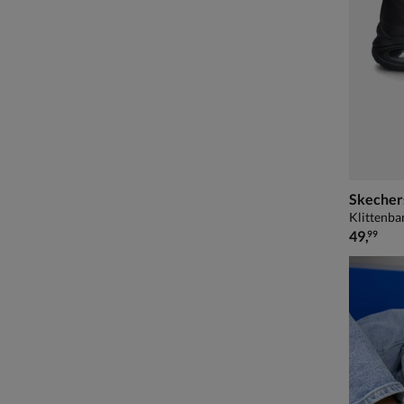
Skecher
Klittenba
€ 49,99
49
,
99