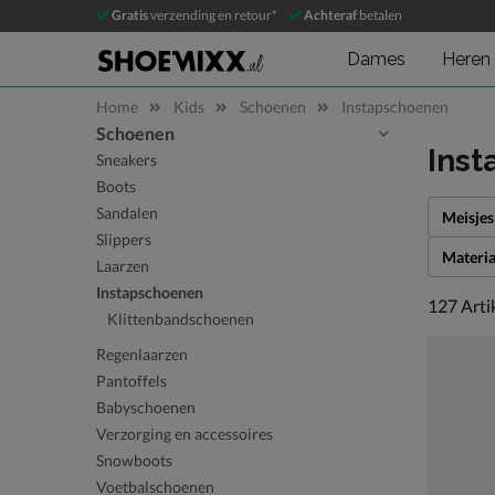
Gratis
verzending en retour*
Achteraf
betalen
Dames
Heren
Home
Kids
Schoenen
Instapschoenen
Schoenen
Sla categorieën over
Ins
Sneakers
Boots
Sandalen
Meisjes
Slippers
Materia
Laarzen
Instapschoenen
127 arti
127
Arti
Klittenbandschoenen
Regenlaarzen
Pantoffels
Babyschoenen
Verzorging en accessoires
Snowboots
Voetbalschoenen