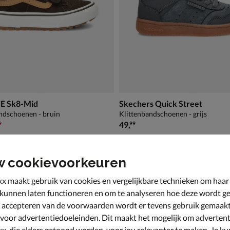
E Sk8-Mid
Skechers Quick Street
ndschoenen - bruin
Klittenbandschoenen - grijs
,99 voor € 48,99
€ 49,99
49
,
9
99
w cookievoorkeuren
x maakt gebruik van cookies en vergelijkbare technieken om haar
 kunnen laten functioneren en om te analyseren hoe deze wordt ge
 accepteren van de voorwaarden wordt er tevens gebruik gemaak
 voor advertentiedoeleinden. Dit maakt het mogelijk om advertent
x, die elders getoond worden, voor jou relevanter te maken. Je ku