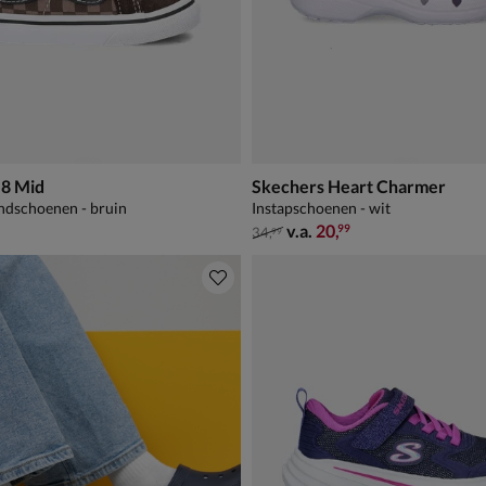
-8 Mid
Skechers Heart Charmer
ndschoenen - bruin
Instapschoenen - wit
van € 34,99 vanaf € 20,99
v.a.
20
,
99
34
,
99