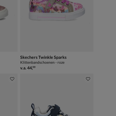
Skechers Twinkle Sparks
Klittenbandschoenen - roze
vanaf € 44,99
v.a.
44
,
99