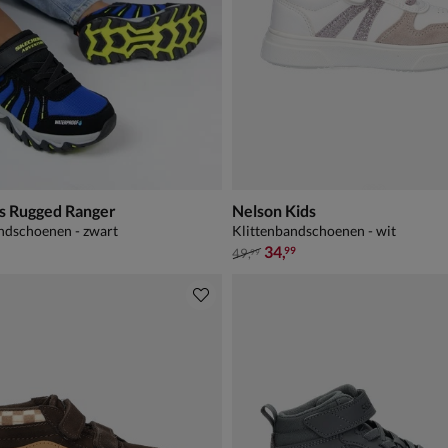
s Rugged Ranger
Nelson Kids
ndschoenen - zwart
Klittenbandschoenen - wit
van € 49,99 voor € 34,99
34
,
99
49
,
99