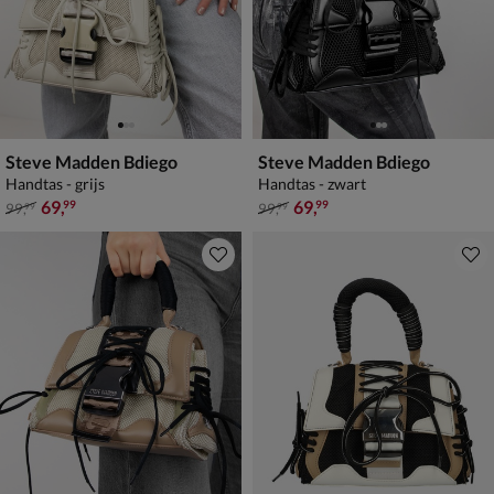
Steve Madden Bdiego
Steve Madden Bdiego
Handtas - grijs
Handtas - zwart
van € 99,99 voor € 69,99
van € 99,99 voor € 69,99
69
,
69
,
99
99
99
,
99
,
99
99