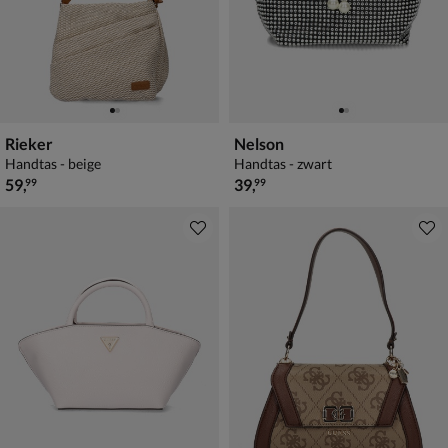
Rieker
Nelson
Handtas - beige
Handtas - zwart
€ 59,99
€ 39,99
59
,
39
,
99
99