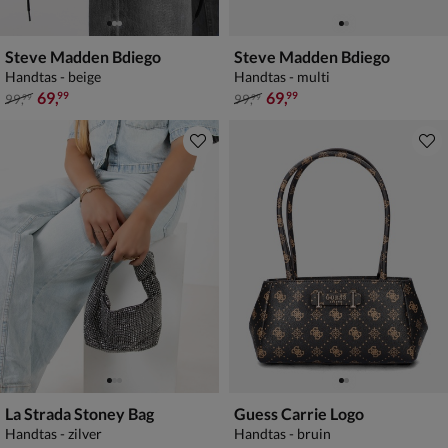
Steve Madden Bdiego
Steve Madden Bdiego
Handtas - beige
Handtas - multi
van € 99,99 voor € 69,99
van € 99,99 voor € 69,99
69
,
69
,
99
99
99
,
99
,
99
99
La Strada Stoney Bag
Guess Carrie Logo
Handtas - zilver
Handtas - bruin