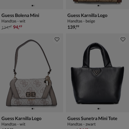
Guess Bolena Mini
Guess Karnilla Logo
Handtas - wit
Handtas - beige
van € 134,99 voor € 94,49
€ 139,99
94
,
139
,
49
99
134
,
99
Guess Karnilla Logo
Guess Sunetra Mini Tote
Handtas - wit
Handtas - zwart