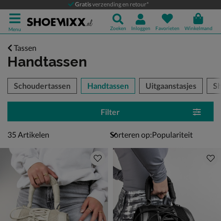
Gratis
verzending en retour*
Zoeken
Inloggen
Favorieten
Winkelmand
Menu
Tassen
Handtassen
tegorieën over
Schoudertassen
Handtassen
Uitgaanstasjes
S
Filter
35 artikelen
35
Artikelen
Sorteren op: