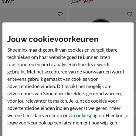
€ 139,99
van € 134,99 voor € 94,49
139
,
94
,
99
49
134
,
99
Jouw cookievoorkeuren
Shoemixx maakt gebruik van cookies en vergelijkbare
technieken om haar website goed te kunnen laten
functioneren en om te analyseren hoe deze wordt
gebruikt. Met het accepteren van de voorwaarden wordt
er tevens gebruik gemaakt van cookies voor
advertentiedoeleinden. Dit maakt het mogelijk om
advertenties van Shoemixx, die elders getoond worden,
Guess Darcy
Guess Noelle Small
voor jou relevanter te maken. Je kunt de cookies voor
Handtas - zwart
Handtas - zwart
advertentiedoeleinden indien gewenst weigeren. Meer
€ 139,99
€ 149,99
139
,
149
,
99
99
weten? Lees dan verder op onze
cookiespagina
. Hier kun je
jouw voorkeur ook op een later moment nog wijzigen.