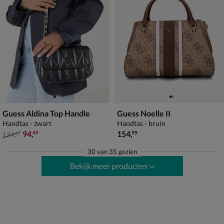
Guess Aldina Top Handle
Guess Noelle II
Handtas - zwart
Handtas - bruin
van € 134,99 voor € 94,49
€ 154,99
94
,
154
,
49
99
134
,
99
30
van
35 gezien
Bekijk meer producten