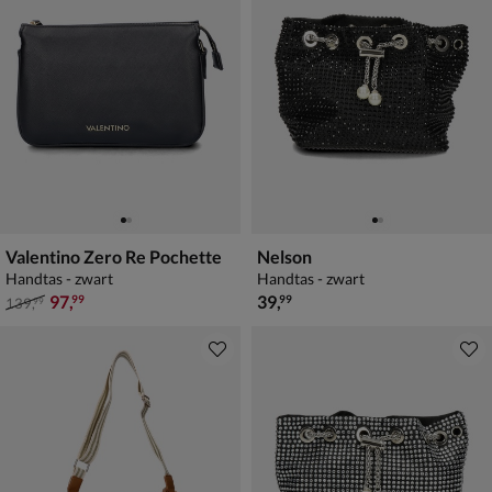
Valentino Zero Re Pochette
Nelson
Handtas - zwart
Handtas - zwart
van € 139,99 voor € 97,99
€ 39,99
97
,
39
,
99
99
139
,
99