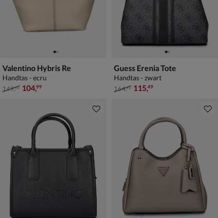
Valentino Hybris Re
Guess Erenia Tote
Handtas - ecru
Handtas - zwart
van € 149,99 voor € 104,99
van € 164,99 voor € 115,49
104
,
115
,
99
49
149
,
164
,
99
99