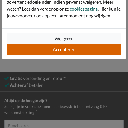
Specificaties
advertentiedoeleinden indien gewenst weigeren. Meer
weten? Lees dan verder op onze
cookiespagina
. Hier kun je
Over adidas
jouw voorkeur ook op een later moment nog wijzigen.
Bekijk meer
Weigeren
Jongens
Schoenen
Sneakers
Lage sneakers
Accepteren
Gratis
verzending en retour*
Achteraf
betalen
Altijd op de hoogte zijn?
Schrijf je in voor de Shoemixx nieuwsbrief en ontvang €10,-
*
welkomstkorting!