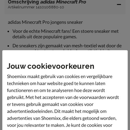
Omschrijving
adidas Minecraft Pro
Artikelnummer 1410106880-10
adidas Minecraft Pro jongens sneaker
Voor de echte Minecraft fans! Een stoere sneaker met
details uit deze populaire games.
De sneakers zijn gemaakt van mesh-textiel wat door de
opengewerkte structuur de ideale ventilatie biedt.
Hierdoor blijven de voeten koel en fris.
Jouw cookievoorkeuren
Gevoerd met zacht textiel voor een comfortabel
draaggevoel, perfect voor de gevoelige kindervoeten.
Shoemixx maakt gebruik van cookies en vergelijkbare
Dankzij het foam-voetbed geeft deze schoen een goede
technieken om haar website goed te kunnen laten
demping tijdens het lopen, dus kunnen ze lekker de
functioneren en om te analyseren hoe deze wordt
hele dag buiten doorbrengen.
gebruikt. Met het accepteren van de voorwaarden wordt
Afgewerkt met een schokabsorberende tussenzool die
er tevens gebruik gemaakt van cookies voor
de druk verdeelt. De rubberen loopzool zorgt voor
advertentiedoeleinden. Dit maakt het mogelijk om
voldoende grip.
advertenties van Shoemixx, die elders getoond worden,
voor jou relevanter te maken. Je kunt de cookies voor