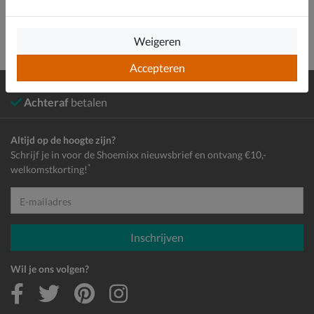
Weigeren
Accepteren
Gratis
verzending en retour*
Achteraf
betalen
Altijd op de hoogte zijn?
Schrijf je in voor de Shoemixx nieuwsbrief en ontvang €10,-
*
welkomstkorting!
E-mailadres
Inschrijven
Wil je ons volgen?