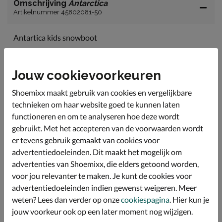
Omschrijving
Antarctica
Artikelnummer 45802081-50
Antartica kids snowboot
De beste boots om je voeten warm te houden!
De boot is uitgevoerd in textiel.
Jouw cookievoorkeuren
Voorzien van een textielen binnenvoering.
Shoemixx maakt gebruik van cookies en vergelijkbare
De binnenzool is van zacht textiel.
technieken om haar website goed te kunnen laten
De loopzool is van rubber.
functioneren en om te analyseren hoe deze wordt
gebruikt. Met het accepteren van de voorwaarden wordt
er tevens gebruik gemaakt van cookies voor
Specificaties
advertentiedoeleinden. Dit maakt het mogelijk om
advertenties van Shoemixx, die elders getoond worden,
Over Antarctica
voor jou relevanter te maken. Je kunt de cookies voor
advertentiedoeleinden indien gewenst weigeren. Meer
Bekijk meer
weten? Lees dan verder op onze
cookiespagina
. Hier kun je
jouw voorkeur ook op een later moment nog wijzigen.
Jongens
Schoenen
Snowboots