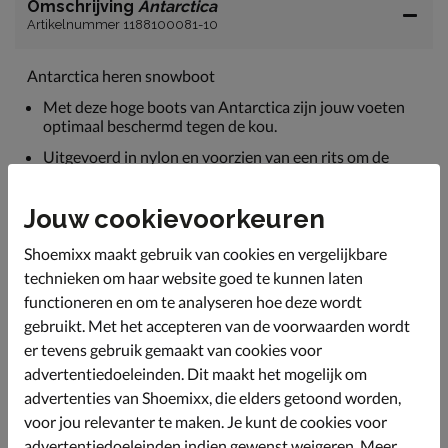
Omschrijving
Antarctica
Artikelnummer 1188100081-10
Antarctica heren snowboot
Met deze hoge boots van Antarctica zijn jouw voeten
optimaal beschermd tegen de kou.
Uitgevoerd in nylon en voorzien van een rits om de
boots makkelijk aan te trekken en de pasvorm aan te
passen. De neus is ook van rubber voor extra
Jouw cookievoorkeuren
bescherming.
Gevoerd met fake fur om de voeten warm te houden op
Shoemixx maakt gebruik van cookies en vergelijkbare
de koude dagen.
technieken om haar website goed te kunnen laten
Ook het voetbed heeft een bekleding van warm fake
functioneren en om te analyseren hoe deze wordt
fur.
gebruikt. Met het accepteren van de voorwaarden wordt
Afgewerkt met een rubberen loopzool met grof profiel
er tevens gebruik gemaakt van cookies voor
voor betere grip.
advertentiedoeleinden. Dit maakt het mogelijk om
advertenties van Shoemixx, die elders getoond worden,
voor jou relevanter te maken. Je kunt de cookies voor
Specificaties
advertentiedoeleinden indien gewenst weigeren. Meer