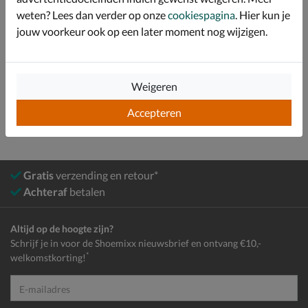
weten? Lees dan verder op onze
cookiespagina
. Hier kun je
Over Antarctica
jouw voorkeur ook op een later moment nog wijzigen.
Bekijk meer
Weigeren
Heren
Schoenen
Snowboots
Accepteren
Gratis
verzending en retour*
Achteraf
betalen
Altijd op de hoogte zijn?
Schrijf je in voor de Shoemixx nieuwsbrief en ontvang €10,-
*
welkomstkorting!