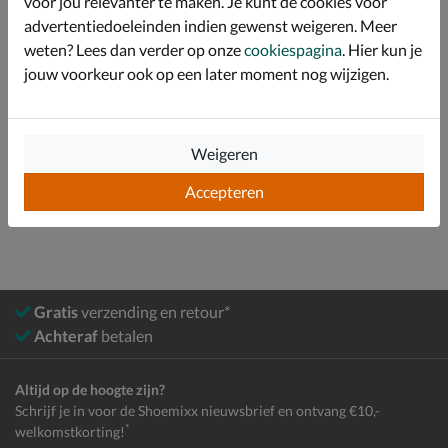
voor jou relevanter te maken. Je kunt de cookies voor
advertentiedoeleinden indien gewenst weigeren. Meer
Specificaties
weten? Lees dan verder op onze
cookiespagina
. Hier kun je
jouw voorkeur ook op een later moment nog wijzigen.
Over Antony Morato
Bekijk meer
Weigeren
Heren
Schoenen
Sneakers
Lage sneakers
Accepteren
Gratis
verzending en retour*
Achteraf
betalen
Altijd op de hoogte zijn?
Schrijf je in voor de Shoemixx nieuwsbrief en ontvang €10,-
*
welkomstkorting!