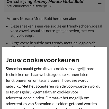
Omschrijving
Antony Morato Metal Bold
Artikelnummer 1111120030-12
Antony Morato Metal Bold heren sneaker
Deze sneaker is een veelzijdige en trendy schoen, ideaal
voor zowel casual als nette gelegenheden, met een
stijlvol design.
Uitgevoerd in suède met trendy metalen logo op de
zijkant. Suède is een soepele leersoort en vormt zich
snel om de voet.
Jouw cookievoorkeuren
Gevoerd met imitatieleer en badstof. Het badstof zorgt
voor een aangenaam draaggevoel en goede
Shoemixx maakt gebruik van cookies en vergelijkbare
vochtabsorptie. Dankzij de gewatteerde enkelkraag
ervaar je optimaal comfort.
technieken om haar website goed te kunnen laten
functioneren en om te analyseren hoe deze wordt
Voorzien van een textielen voetbed met
foamonderlaag wat voor een fijne demping zorgt
gebruikt. Met het accepteren van de voorwaarden wordt
tijdens het lopen.
er tevens gebruik gemaakt van cookies voor
advertentiedoeleinden. Dit maakt het mogelijk om
Afgewerkt met een stijlvolle elevated loopzool met
voldoende grip.
advertenties van Shoemixx, die elders getoond worden,