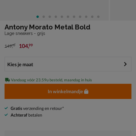
Antony Morato Metal Bold
Lage sneakers - grijs
104
,
99
149
,
99
van € 149,99 voor € 104,99
Vandaag vóór 23.59u besteld, maandag in huis
In winkelmandje
Gratis
verzending en retour*
Achteraf
betalen