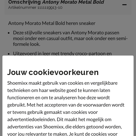
Omschrijving
Antony Morato Metal Bold
Artikelnummer 1111119913-10
Antony Morato Metal Bold heren sneaker
Deze stijlvolle sneakers van Antony Morato passen
mooi onder een casual outfit, maar ook onder een semi-
formele look.
Uitgevoerd in leer met trendy croco-partoon en
voorzien van metalen logo-plaatje op de zijkant.
Gevoerd met imitatieleer en badstof. Het badstof zorgt
Jouw cookievoorkeuren
voor een aangenaam draaggevoel en goede
vochtabsorptie. Dankzij de gewatteerde enkelkraag
Shoemixx maakt gebruik van cookies en vergelijkbare
ervaar je optimaal comfort.
technieken om haar website goed te kunnen laten
Voorzien van een textielen voetbed met
functioneren en om te analyseren hoe deze wordt
foamonderlaag wat voor een fijne demping zorgt
gebruikt. Met het accepteren van de voorwaarden wordt
tijdens het lopen.
er tevens gebruik gemaakt van cookies voor
Afgewerkt met een stijlvolle elevated loopzool met
advertentiedoeleinden. Dit maakt het mogelijk om
voldoende grip.
advertenties van Shoemixx, die elders getoond worden,
voor jou relevanter te maken. Je kunt de cookies voor