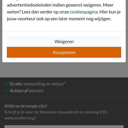
advertentiedoeleinden indien gewenst weigeren. Meer
Specificaties
weten? Lees dan verder op onze
cookiespagina
. Hier kun je
jouw voorkeur ook op een later moment nog wijzigen.
Over Antony Morato
Bekijk meer
Weigeren
Heren
Schoenen
Sneakers
Lage sneakers
Accepteren
Gratis
verzending en retour*
Achteraf
betalen
Altijd op de hoogte zijn?
Schrijf je in voor de Shoemixx nieuwsbrief en ontvang €10,-
*
welkomstkorting!