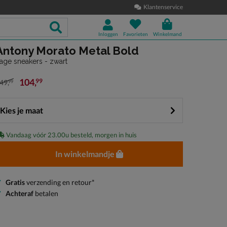
Klantenservice
Inloggen
Favorieten
Winkelmand
Antony Morato Metal Bold
age sneakers - zwart
104
,
99
49
,
99
an € 149,99 voor € 104,99
Kies je maat
Vandaag vóór 23.00u besteld, morgen in huis
In winkelmandje
Gratis
verzending en retour*
Achteraf
betalen