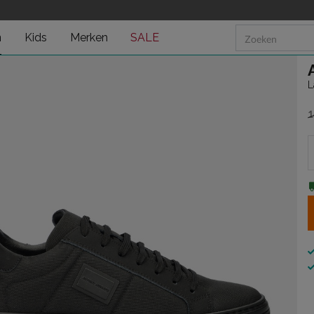
n
Kids
Merken
SALE
L
1
v