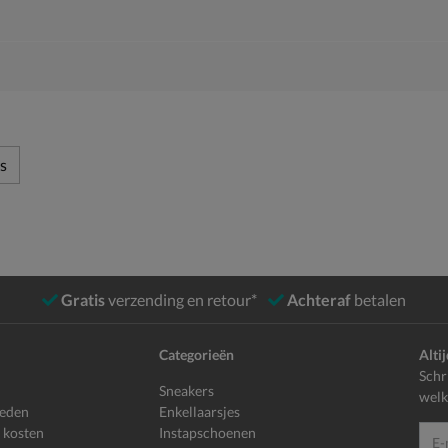
s
Gratis
verzending en retour*
Achteraf
betalen
Categorieën
Alti
Schr
Sneakers
welk
heden
Enkellaarsjes
 kosten
Instapschoenen
E-mailadr