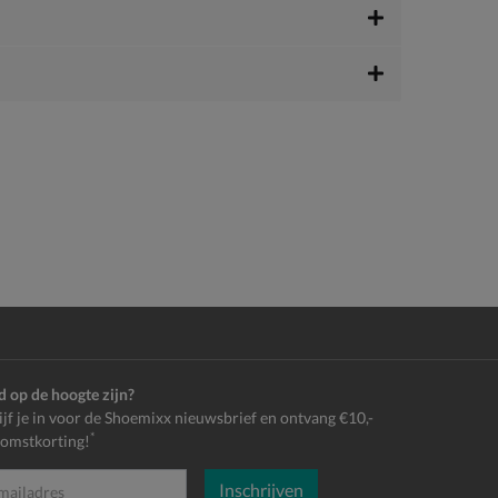
jd op de hoogte zijn?
ijf je in voor de Shoemixx nieuwsbrief en ontvang €10,-
*
omstkorting!
Inschrijven
es