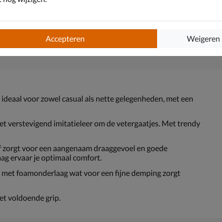
Accepteren
Weigeren
, ideaal voor zowel casual als nette gelegenheden, met een
et verstevigend imitatieleer om de vetergaatjes. Met trendy
of zorgt voor een aangenaam draaggevoel en goede
ag ervaar je optimaal comfort.
 met foamonderlaag wat voor een fijne demping zorgt
et voldoende grip.