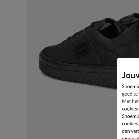
Jou
Shoemix
goed te
Met het
cookies
Shoemix
cookies
dan ver
moment 