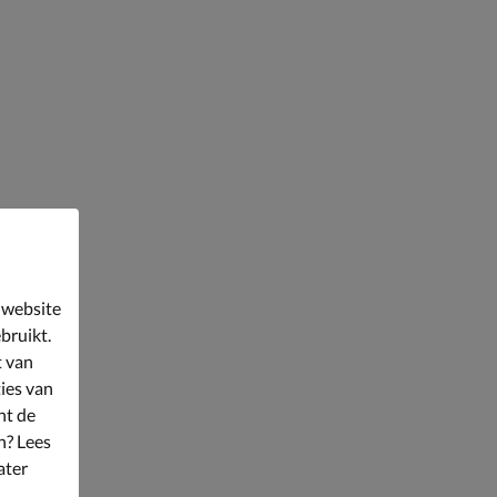
 website
bruikt.
t van
ies van
nt de
n? Lees
ater