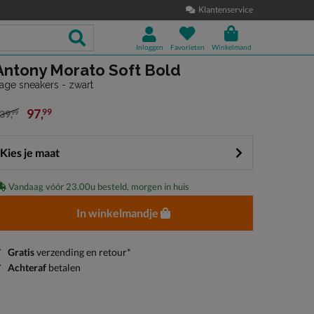
Klantenservice
Inloggen
Favorieten
Winkelmand
Antony Morato Soft Bold
age sneakers - zwart
97
,
99
39
,
99
an € 139,99 voor € 97,99
Kies je maat
Vandaag vóór 23.00u besteld, morgen in huis
In winkelmandje
Gratis
verzending en retour*
Achteraf
betalen