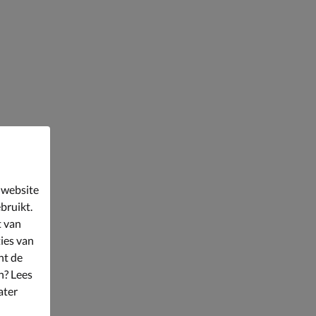
 website
bruikt.
t van
ies van
nt de
n? Lees
ater