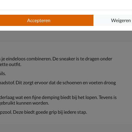
Accepteren
Weigeren
je eindeloos combineren. De sneaker is te dragen onder
tte outfit.
ils.
adstof. Dit zorgt ervoor dat de schoenen en voeten droog
rlaag wat een fijne demping biedt bij het lopen. Tevens is
gebruikt kunnen worden.
ool. Deze biedt goede grip bij iedere stap.