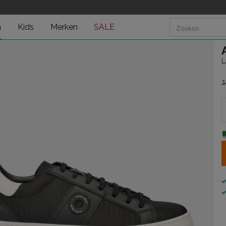
n
Kids
Merken
SALE
L
1
v