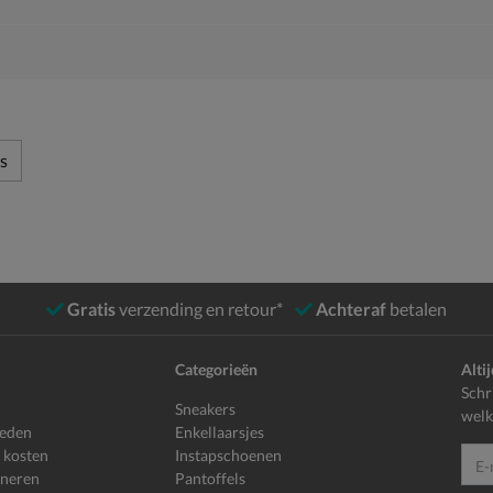
s
Gratis
verzending en retour*
Achteraf
betalen
Categorieën
Alti
Schr
Sneakers
welk
heden
Enkellaarsjes
 kosten
Instapschoenen
E-mailadr
rneren
Pantoffels