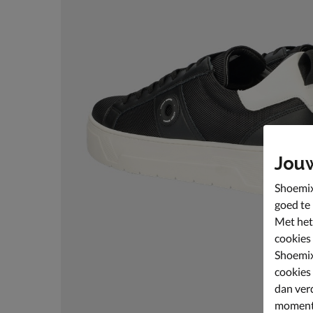
Jou
Shoemix
goed te
Met het
cookies
Shoemix
cookies
dan ver
moment 