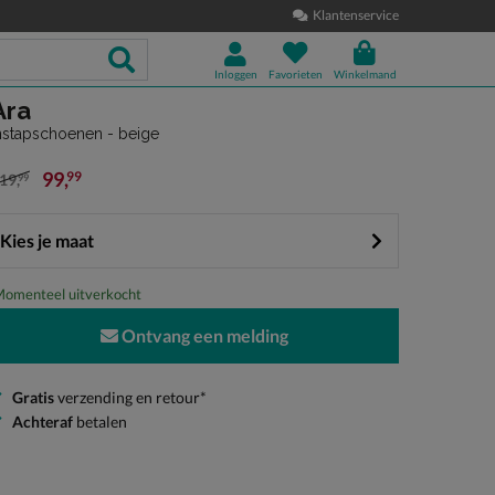
Klantenservice
Inloggen
Favorieten
Winkelmand
Ara
nstapschoenen - beige
99
,
99
19
,
99
an € 119,99 voor € 99,99
Kies je maat
omenteel uitverkocht
Ontvang een melding
Gratis
verzending en retour*
Achteraf
betalen