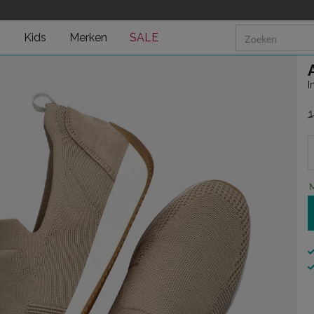
n
Kids
Merken
SALE
I
1
v
M