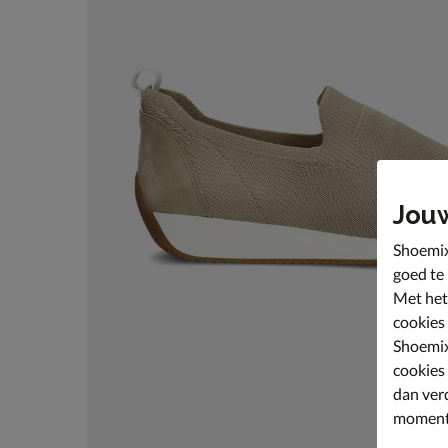
Jou
Shoemix
goed te
Met het
cookies
Shoemix
cookies
dan ver
moment 