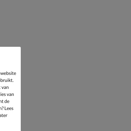
 website
bruikt.
t van
ies van
nt de
n? Lees
ater