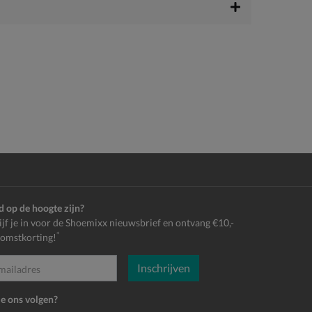
jd op de hoogte zijn?
ijf je in voor de Shoemixx nieuwsbrief en ontvang €10,-
*
omstkorting!
Inschrijven
es
je ons volgen?