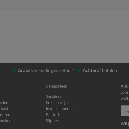
Gratis
verzending en retour*
Achteraf
betalen
Categorieën
Alti
Schr
Sneakers
welk
heden
Enkellaarsjes
 kosten
Instapschoenen
E-mailadr
rneren
Pantoffels
 maken
Slippers
Wil 