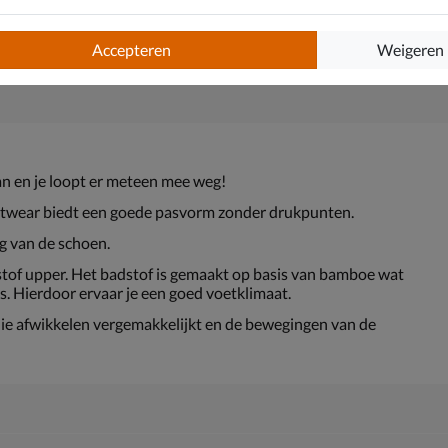
Accepteren
Weigeren
an en je loopt er meteen mee weg!
nitwear biedt een goede pasvorm zonder drukpunten.
g van de schoen.
of upper. Het badstof is gemaakt op basis van bamboe wat
. Hierdoor ervaar je een goed voetklimaat.
die afwikkelen vergemakkelijkt en de bewegingen van de