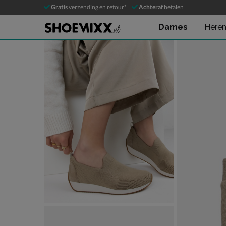
Ara
Gratis
verzending en retour*
Achteraf
betalen
Instapschoenen
Dames
Here
Product media galerij