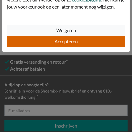
Bekijk meer
jouw voorkeur ook op een later moment nog wijzigen.
Kids
Schoenen
Regenlaarzen
Weigeren
Accepteren
Gratis
verzending en retour*
Achteraf
betalen
Altijd op de hoogte zijn?
Schrijf je in voor de Shoemixx nieuwsbrief en ontvang €10,-
*
welkomstkorting!
E-mailadres
Inschrijven