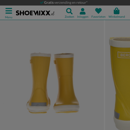
Bergstein
Gratis
verzending en retour*
Regenlaarzen
Zoeken
Inloggen
Favorieten
Winkelmand
Menu
Product media galerij