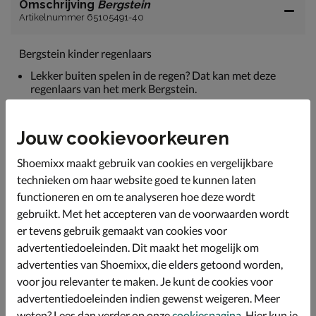
Omschrijving
Bergstein
Artikelnummer 65105491-40
Bergstein kinder regenlaars
Lekker buiten spelen in de regen? Dat kan met deze
regenlaars van het merk Bergstein.
Uitgevoerd in natuurrubber.
De binnenvoering is van katoen.
Jouw cookievoorkeuren
Voorzien van een reflecterende streep op de
Shoemixx maakt gebruik van cookies en vergelijkbare
achterkant.
technieken om haar website goed te kunnen laten
Let op! de laars heeft een hoge wreef.
functioneren en om te analyseren hoe deze wordt
De schachtwijdte en de schachthoogte zijn gemeten bij
gebruikt. Met het accepteren van de voorwaarden wordt
maat 23.
er tevens gebruik gemaakt van cookies voor
advertentiedoeleinden. Dit maakt het mogelijk om
advertenties van Shoemixx, die elders getoond worden,
Specificaties
voor jou relevanter te maken. Je kunt de cookies voor
advertentiedoeleinden indien gewenst weigeren. Meer
Over Bergstein
weten? Lees dan verder op onze
cookiespagina
. Hier kun je