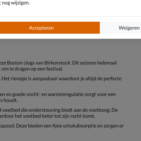
nog wijzigen.
Accepteren
Weigeren
eze Boston clogs van Birkenstock. Dit seizoen helemaal
om te dragen op een festival.
 Het riempje is aanpasbaar waardoor je altijd de perfecte
n en goede vocht- en warmteregulatie zorgt voor een
is houdt.
 voetbed die ondersteuning biedt aan de voetboog. De
ardoor het voetbed beter tot zijn recht komt.
pzool. Deze bieden een fijne schokabsorptie en zorgen er