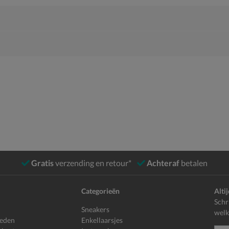
Gratis
verzending en retour*
Achteraf
betalen
Categorieën
Alti
Schr
Sneakers
welk
heden
Enkellaarsjes