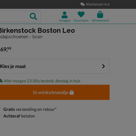
Klantenservice
Inloggen
Favorieten
Winkelmand
Birkenstock Boston Leo
nstapschoenen - bruin
169
,
99
 169,99
Kies je maat
Vóór morgen 23.00u besteld, dinsdag in huis
In winkelmandje
Gratis
verzending en retour*
Achteraf
betalen