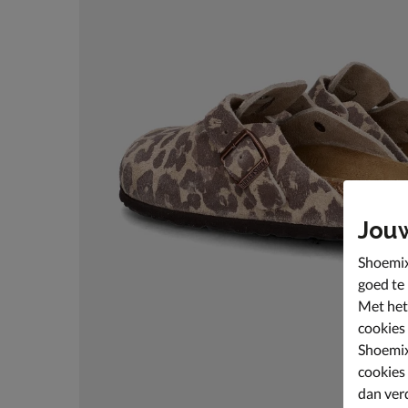
Jou
Shoemix
goed te
Met het
cookies
Shoemix
cookies
dan ver