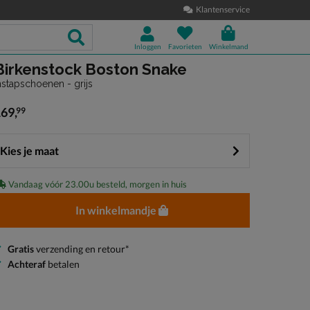
Klantenservice
Inloggen
Favorieten
Winkelmand
Birkenstock Boston Snake
nstapschoenen - grijs
169
,
99
 169,99
Kies je maat
Vandaag vóór 23.00u besteld, morgen in huis
In winkelmandje
Gratis
verzending en retour*
Achteraf
betalen