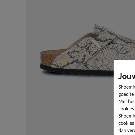
Jou
Shoemix
goed te
Met het
cookies
Shoemix
cookies
dan ver