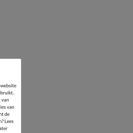
 website
bruikt.
t van
ies van
nt de
n? Lees
ater