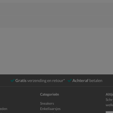
Gratis
verzending en retour*
Achteraf
betalen
Categorieën
Alti
Schr
Sneakers
welk
heden
Enkellaarsjes