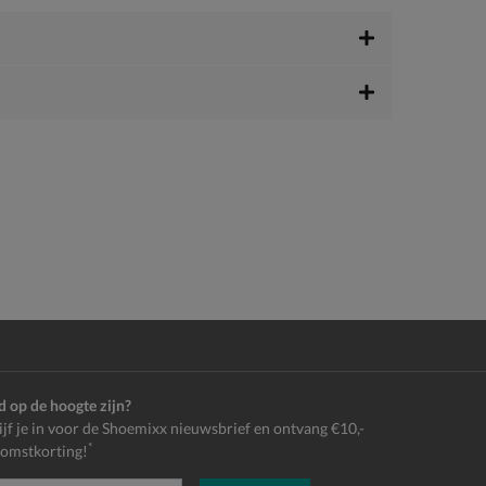
jd op de hoogte zijn?
ijf je in voor de Shoemixx nieuwsbrief en ontvang €10,-
*
omstkorting!