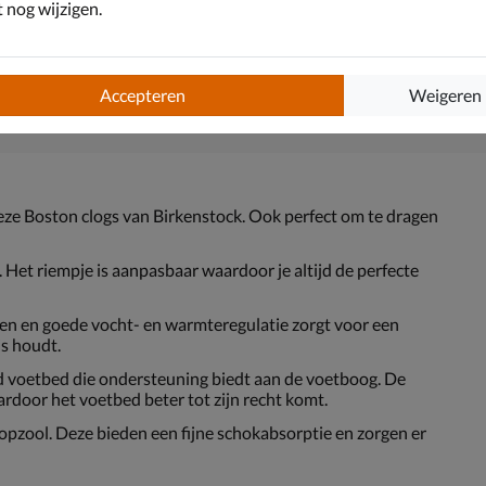
nog wijzigen.
Accepteren
Weigeren
deze Boston clogs van Birkenstock. Ook perfect om te dragen
 Het riempje is aanpasbaar waardoor je altijd de perfecte
n en goede vocht- en warmteregulatie zorgt voor een
is houdt.
 voetbed die ondersteuning biedt aan de voetboog. De
ardoor het voetbed beter tot zijn recht komt.
pzool. Deze bieden een fijne schokabsorptie en zorgen er