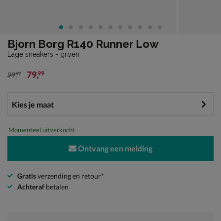
Bjorn Borg R140 Runner Low
Lage sneakers - groen
79
,
99
99
,
99
van € 99,99 voor € 79,99
Momenteel uitverkocht
Ontvang een melding
Gratis
verzending en retour*
Achteraf
betalen