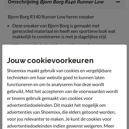
Omschrijving
Bjorn Borg R140 Runner Low
Bjorn Borg R140 Runner Low heren sneaker
Deze sneaker van Bjorn Borg is gemaakt met
gerecycled materiaal en heeft een sportieve look wat
makkelijk te combineren is met je dagelijkse stijl.
Uitgevoerd in imitatieleer, suède en nylon.
Gevoerd met badstof wat een goed
Jouw cookievoorkeuren
vochtabsorberendvermogen heeft en de voeten droog
en fris houdt. Gecombineerd met een gewatteerde
Shoemixx maakt gebruik van cookies en vergelijkbare
hielkap ervaar je optimaal comfort tijdens het lopen.
technieken om haar website goed te kunnen laten
Voorzien van een foam-voetbed. Deze biedt demping
functioneren en om te analyseren hoe deze wordt
en comfort en is bovendien uitneembaar.
gebruikt. Met het accepteren van de voorwaarden wordt
Afgewerkt met een schokabsorberende tussenzool en
er tevens gebruik gemaakt van cookies voor
gripvaste loopzool.
advertentiedoeleinden. Dit maakt het mogelijk om
advertenties van Shoemixx, die elders getoond worden,
Specificaties
voor jou relevanter te maken. Je kunt de cookies voor
advertentiedoeleinden indien gewenst weigeren. Meer