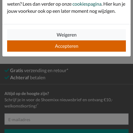
weten? Lees dan verder op onze
cookiespagina
. Hier kun je
Over Bjorn Borg
jouw voorkeur ook op een later moment nog wijzigen.
Bekijk meer
Heren
Schoenen
Sneakers
Lage sneakers
Weigeren
Accepteren
Gratis
verzending en retour*
Achteraf
betalen
Altijd op de hoogte zijn?
Schrijf je in voor de Shoemixx nieuwsbrief en ontvang €10,-
*
welkomstkorting!
E-mailadres