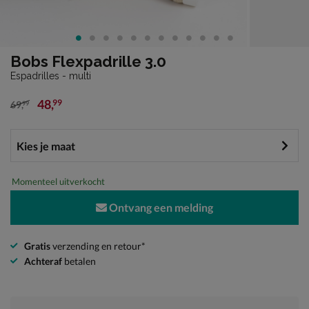
Bobs Flexpadrille 3.0
Espadrilles - multi
48
,
99
69
,
99
van € 69,99 voor € 48,99
Momenteel uitverkocht
Ontvang een melding
Gratis
verzending en retour*
Achteraf
betalen