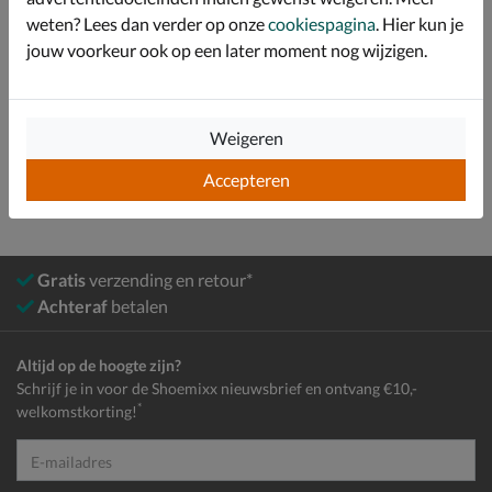
weten? Lees dan verder op onze
cookiespagina
. Hier kun je
Over Bobs
jouw voorkeur ook op een later moment nog wijzigen.
Bekijk meer
Weigeren
Dames
Schoenen
Espadrilles
Accepteren
Gratis
verzending en retour*
Achteraf
betalen
Altijd op de hoogte zijn?
Schrijf je in voor de Shoemixx nieuwsbrief en ontvang €10,-
*
welkomstkorting!