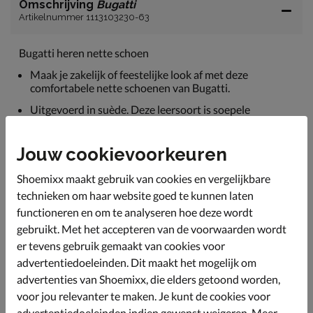
Omschrijving
Bugatti
Artikelnummer 1113103230-63
Bugatti heren nette schoen
Maak je zakelijk of feestelijke look af met deze
comfortabele nette schoenen van Bugatti.
Uitgevoerd in suède. Deze leersoort is soepele
waardoor het de vorm van de voet moeiteloos
aanneemt.
Jouw cookievoorkeuren
Gevoerd met textiel.
Shoemixx maakt gebruik van cookies en vergelijkbare
Voorzien van een licht dempend voetbed van leer en
textiel. Het leer zorgt voor een betere vocht- en
technieken om haar website goed te kunnen laten
warmte regulatie wat de voeten koel houdt.
functioneren en om te analyseren hoe deze wordt
Afgewerkt met een rubberen loopzool.
gebruikt. Met het accepteren van de voorwaarden wordt
er tevens gebruik gemaakt van cookies voor
advertentiedoeleinden. Dit maakt het mogelijk om
Specificaties
advertenties van Shoemixx, die elders getoond worden,
voor jou relevanter te maken. Je kunt de cookies voor
Over Bugatti
advertentiedoeleinden indien gewenst weigeren. Meer