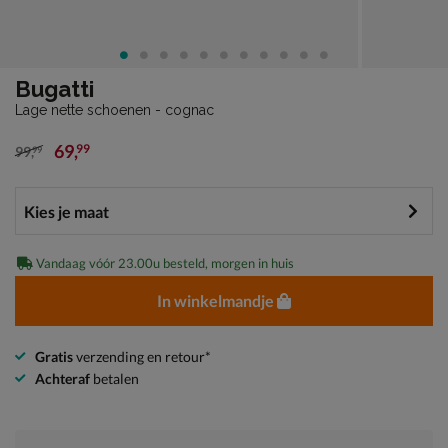
Bugatti
Lage nette schoenen - cognac
69
,
99
99
,
99
van € 99,99 voor € 69,99
Vandaag vóór 23.00u besteld, morgen in huis
In winkelmandje
Gratis
verzending en retour*
Achteraf
betalen