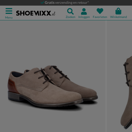
Bugatti
Gratis
verzending en retour*
Lage nette schoenen
Zoeken
Inloggen
Favorieten
Winkelmand
Menu
Product media galerij