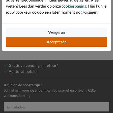
weten? Lees dan verder op onze
cookiespagina
. Hier kun je
Bekijk meer
jouw voorkeur ook op een later moment nog wijzigen.
Heren
Schoenen
Nette schoenen
Weigeren
Lage nette schoenen
Accepteren
Gratis
verzending en retour*
Achteraf
betalen
Altijd op de hoogte zijn?
Schrijf je in voor de Shoemixx nieuwsbrief en ontvang €10,-
*
welkomstkorting!