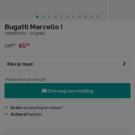
Bugatti Marcello I
Veterboots - cognac
83
,
99
119
,
99
van € 119,99 voor € 83,99
Momenteel uitverkocht
Ontvang een melding
Gratis
verzending en retour*
Achteraf
betalen