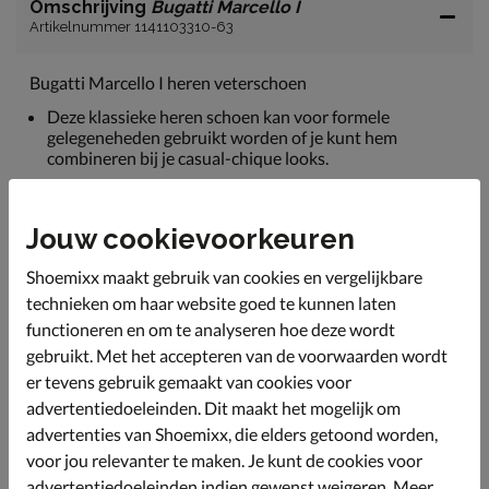
Omschrijving
Bugatti Marcello I
Artikelnummer 1141103310-63
Bugatti Marcello I heren veterschoen
Deze klassieke heren schoen kan voor formele
gelegeneheden gebruikt worden of je kunt hem
combineren bij je casual-chique looks.
Uitgevoerd in soepel leer dat naar de voet gaat staan
en zo de ideale pasvorm geeft.
Jouw cookievoorkeuren
Gevoerd met grof viltachtig-textiel. Dit houdt je voeten
heerlijk warm tijdens de koudere dagen.
Shoemixx maakt gebruik van cookies en vergelijkbare
Voorzien van een schokabsorberend voetbed met leren
technieken om haar website goed te kunnen laten
bekleding. Hierdoor geniet je de hele dag van een
functioneren en om te analyseren hoe deze wordt
comfortabele demping tijdens het lopen.
gebruikt. Met het accepteren van de voorwaarden wordt
Afgewerkt met een rubberen loopzool met licht profiel
er tevens gebruik gemaakt van cookies voor
voor betere grip.
advertentiedoeleinden. Dit maakt het mogelijk om
advertenties van Shoemixx, die elders getoond worden,
voor jou relevanter te maken. Je kunt de cookies voor
Specificaties
advertentiedoeleinden indien gewenst weigeren. Meer