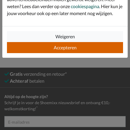
weten? Lees dan verder op onze
cookiespagina
. Hier kun je
Over Bugatti
jouw voorkeur ook op een later moment nog wijzigen.
Bekijk meer
Weigeren
Heren
Schoenen
Boots
Veterboots
Accepteren
Gratis
verzending en retour*
Achteraf
betalen
Altijd op de hoogte zijn?
Schrijf je in voor de Shoemixx nieuwsbrief en ontvang €10,-
*
welkomstkorting!