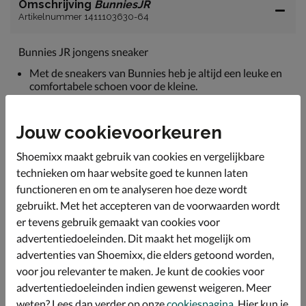
Omschrijving
BunniesJR
Artikelnummer 1411103630-64
Bunnies JR jongens sneaker
Met de sneakers van Bunnies heb je altijd een leuke en
comfortabele schoen voor de kleine.
Uitgevoerd in suède en textiel. Deze combi zorgt voor
een goede ventilatie en vormt zich met dragen naar de
Jouw cookievoorkeuren
voetjes.
Gevoerd met imitatieleer. De gewatteerde hielkap
Shoemixx maakt gebruik van cookies en vergelijkbare
zorgt voor extra zachtheid tijdens het dragen.
technieken om haar website goed te kunnen laten
Voorzien van een leren voetbed met fijne demping. Het
functioneren en om te analyseren hoe deze wordt
voetbed heeft perforatie onder de bal van de voet
gebruikt. Met het accepteren van de voorwaarden wordt
zodat vocht en warmte snel kan ontsnappen.
er tevens gebruik gemaakt van cookies voor
Afgewerkt met een flexibele rubberen loopzool die de
advertentiedoeleinden. Dit maakt het mogelijk om
bewegingen van de voet goed volgt.
advertenties van Shoemixx, die elders getoond worden,
voor jou relevanter te maken. Je kunt de cookies voor
advertentiedoeleinden indien gewenst weigeren. Meer
Specificaties
weten? Lees dan verder op onze
cookiespagina
. Hier kun je