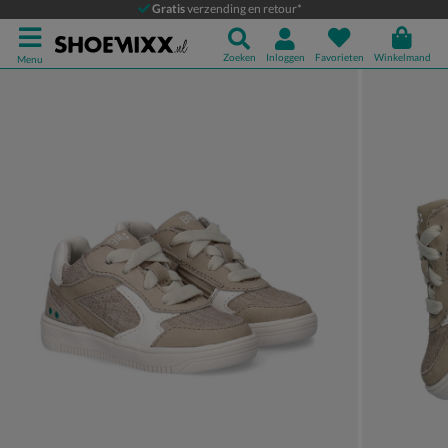
BunniesJR
Gratis
verzending en retour*
Babyschoenen
Zoeken
Inloggen
Favorieten
Winkelmand
Menu
Product media galerij