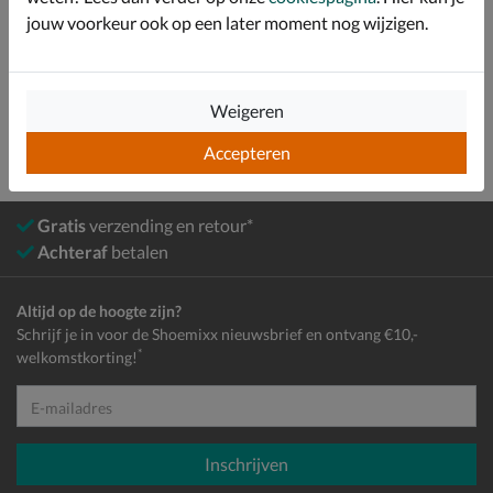
Bekijk meer
jouw voorkeur ook op een later moment nog wijzigen.
Jongens
Schoenen
Sneakers
Lage sneakers
Weigeren
Accepteren
Gratis
verzending en retour*
Achteraf
betalen
Altijd op de hoogte zijn?
Schrijf je in voor de Shoemixx nieuwsbrief en ontvang €10,-
*
welkomstkorting!
E-mailadres
Inschrijven