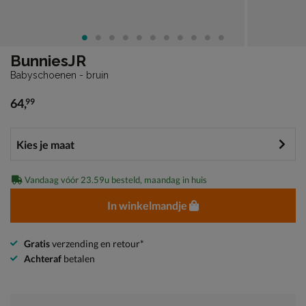
BunniesJR
Babyschoenen - bruin
64
,
99
€ 64,99
Vandaag vóór 23.59u besteld, maandag in huis
In winkelmandje
Gratis
verzending en retour*
Achteraf
betalen