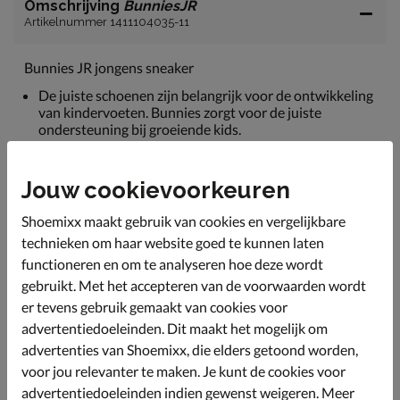
Omschrijving
BunniesJR
Artikelnummer 1411104035-11
Bunnies JR jongens sneaker
De juiste schoenen zijn belangrijk voor de ontwikkeling
van kindervoeten. Bunnies zorgt voor de juiste
ondersteuning bij groeiende kids.
Uitgevoerd in combinatie van soepel suède en stevig
imitatieleer.
Jouw cookievoorkeuren
Gevoerd met imitatieleer en voorzien van een
gewatteerde hielkap voor meer comfort.
Shoemixx maakt gebruik van cookies en vergelijkbare
technieken om haar website goed te kunnen laten
Voorzien van een anatomisch gevormd leren voetbed
met ventilatie van een betere vocht- en warmte
functioneren en om te analyseren hoe deze wordt
regulatie. Het voetbed is uitneembaar en laat
gebruikt. Met het accepteren van de voorwaarden wordt
bovendien zien of de schoen de juiste maat is voor je
er tevens gebruik gemaakt van cookies voor
kindje.
advertentiedoeleinden. Dit maakt het mogelijk om
Afgewerkt met een rubberen loopzool met goede grip
advertenties van Shoemixx, die elders getoond worden,
en stabiliteit.
voor jou relevanter te maken. Je kunt de cookies voor
advertentiedoeleinden indien gewenst weigeren. Meer