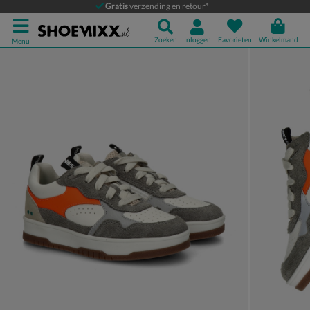
BunniesJR
Gratis
verzending en retour*
Babyschoenen
Zoeken
Inloggen
Favorieten
Winkelmand
Menu
Product media galerij