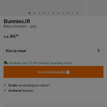
BunniesJR
Babyschoenen - grijs
84
,
99
v.a.
vanaf € 84,99
Vandaag vóór 23.59u besteld, maandag in huis
In winkelmandje
Gratis
verzending en retour*
Achteraf
betalen