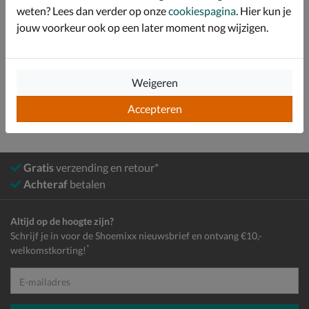
weten? Lees dan verder op onze
cookiespagina
. Hier kun je
Specificaties
jouw voorkeur ook op een later moment nog wijzigen.
Bekijk meer
Jongens
Schoenen
Sneakers
Lage sneakers
Weigeren
Accepteren
Gratis
verzending en retour*
Achteraf
betalen
Altijd op de hoogte zijn?
Schrijf je in voor de Shoemixx nieuwsbrief en ontvang €10,-
*
welkomstkorting!
E-mailadres