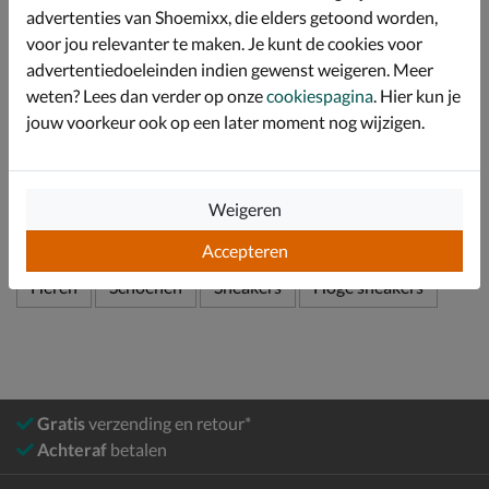
Afgewerkt met een rubberen loopzool met antislip-
advertenties van Shoemixx, die elders getoond worden,
laag, waardoor je ook op gladdere ondergronden
voor jou relevanter te maken. Je kunt de cookies voor
betere grip en stabiliteit hebt.
advertentiedoeleinden indien gewenst weigeren. Meer
weten? Lees dan verder op onze
cookiespagina
. Hier kun je
jouw voorkeur ook op een later moment nog wijzigen.
Specificaties
Over Converse
Weigeren
Bekijk meer
Accepteren
Heren
Schoenen
Sneakers
Hoge sneakers
Gratis
verzending en retour*
Achteraf
betalen