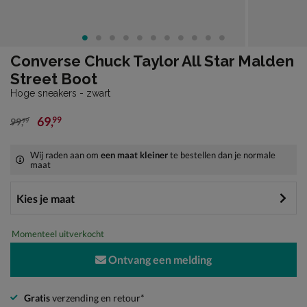
Converse Chuck Taylor All Star Malden
Street Boot
Hoge sneakers - zwart
69
,
99
99
,
99
van € 99,99 voor € 69,99
Wij raden aan om
een maat kleiner
te bestellen dan je normale
maat
Momenteel uitverkocht
Ontvang een melding
Gratis
verzending en retour*