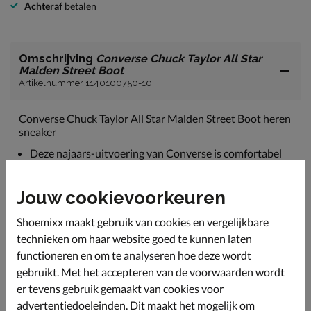
Achteraf
betalen
Omschrijving
Converse Chuck Taylor All Star
Malden Street Boot
Artikelnummer 1140100750-10
Converse Chuck Taylor All Star Malden Street Boot heren
sneaker
Deze najaars-uitvoering van Converse is comfortabel
en makkelijk te combineren met je dagelijkse kleding.
Uitgevoerd in leer en canvas. Het leer is behandeld
Jouw cookievoorkeuren
waardoor het goed bestand is tegen water en vuil.
Shoemixx maakt gebruik van cookies en vergelijkbare
Gevoerd met zacht fleece-stof. Deze textielsoort houdt
warmte goed vast waardoor kouden voeten
technieken om haar website goed te kunnen laten
verledentijd zijn. Daarnaast voelt het uiterst
functioneren en om te analyseren hoe deze wordt
comfortabel aan.
gebruikt. Met het accepteren van de voorwaarden wordt
Voorzien van een foam-voetbed voor goede demping
er tevens gebruik gemaakt van cookies voor
en een aangenaam draaggevoel.
advertentiedoeleinden. Dit maakt het mogelijk om