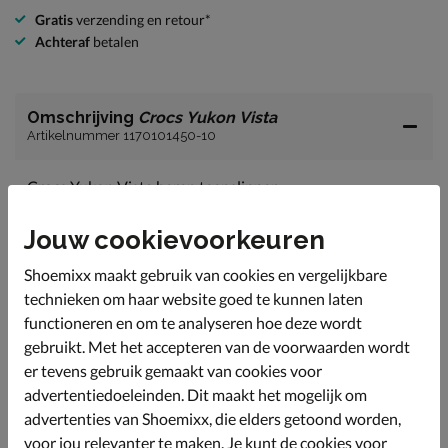
Gratis
verzending en retour*
Achteraf
betalen
Omschrijving
Crocs Yukon Vista
Artikelnummer 1170101450-10
Crocs Yukon Vista heren teenslipper
Zorg dat je deze teenslippers in huis hebt, wanneer je
Jouw cookievoorkeuren
op zoek bent naar een comfortabel paar.
De banden zijn uitgevoerd in imitatieleer met een
Shoemixx maakt gebruik van cookies en vergelijkbare
textiele voering. Dit voelt comfortabel aan en zorgt
technieken om haar website goed te kunnen laten
voor een fijn draagevoel.
functioneren en om te analyseren hoe deze wordt
Voorzien van een LiteRide voetbed. Hiermee ervaar je
gebruikt. Met het accepteren van de voorwaarden wordt
optimale demping, een ergonimsche pasvorm en een
er tevens gebruik gemaakt van cookies voor
licht masserend gevoel door het reliëf op de zool.
advertentiedoeleinden. Dit maakt het mogelijk om
De slipper heeft een goede grip.
advertenties van Shoemixx, die elders getoond worden,
voor jou relevanter te maken. Je kunt de cookies voor