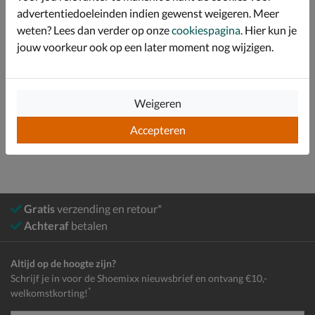
advertentiedoeleinden indien gewenst weigeren. Meer
Specificaties
weten? Lees dan verder op onze
cookiespagina
. Hier kun je
jouw voorkeur ook op een later moment nog wijzigen.
Over Crocs
Bekijk meer
Weigeren
Heren
Schoenen
Slippers
Accepteren
Gratis
verzending en retour*
Achteraf
betalen
Altijd op de hoogte zijn?
Schrijf je in voor de Shoemixx nieuwsbrief en ontvang €10,-
*
welkomstkorting!