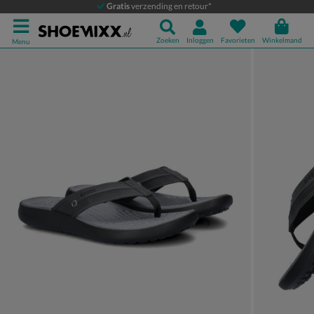
Crocs Yukon Vista
Gratis
verzending en retour*
Slippers
Zoeken
Inloggen
Favorieten
Winkelmand
Menu
Product media galerij