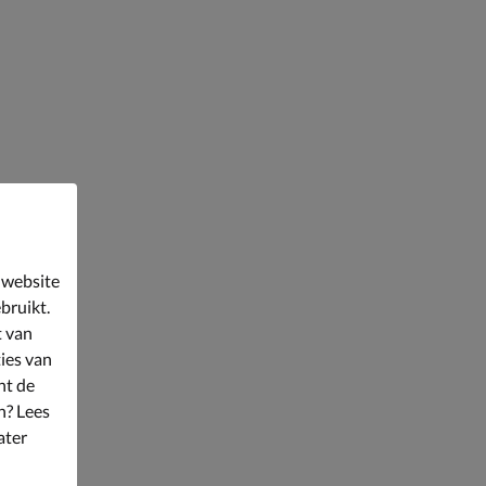
 website
bruikt.
t van
ies van
nt de
n? Lees
ater