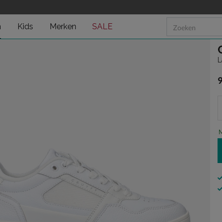
n
Kids
Merken
SALE
L
€
M