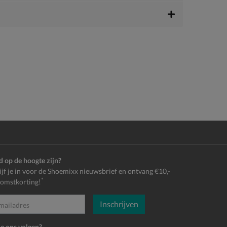
jd op de hoogte zijn?
ijf je in voor de Shoemixx nieuwsbrief en ontvang €10,-
*
omstkorting!
Inschrijven
es
je ons volgen?