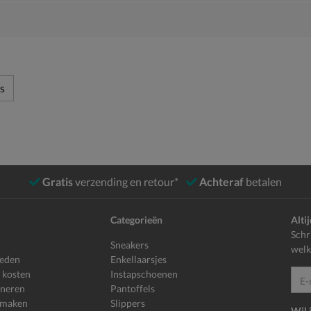
s
Gratis
verzending en retour*
Achteraf
betalen
Categorieën
Alti
Schr
Sneakers
welk
heden
Enkellaarsjes
 kosten
Instapschoenen
E-mailadr
rneren
Pantoffels
 maken
Slippers
Wil 