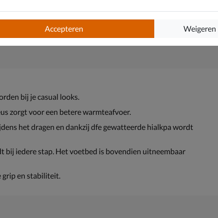
Accepteren
Weigeren
rden bij je casual looks.
neus zorgt voor een betere warmteafvoer.
ijdens het dragen en dankzij dfe gewatteerde hialkpa wordt
 bij iedere stap. Het voetbed is bovendien uitneembaar
ip en stabiliteit.