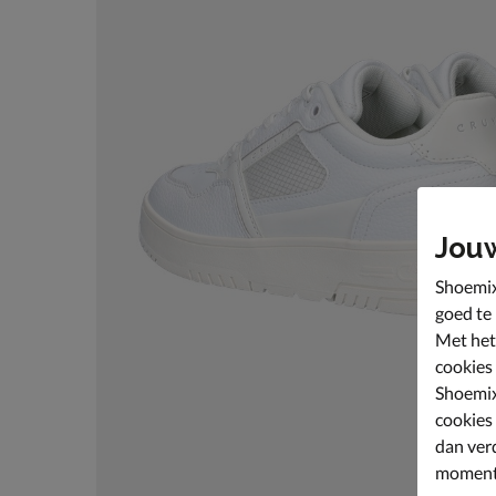
Jou
Shoemix
goed te
Met het
cookies
Shoemix
cookies
dan ver
moment 