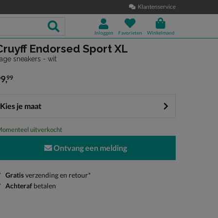
Klantenservice
Inloggen
Favorieten
Winkelmand
Cruyff Endorsed Sport XL
age sneakers - wit
99
,
99
 99,99
Kies je maat
omenteel uitverkocht
Ontvang een melding
Gratis
verzending en retour*
Achteraf
betalen