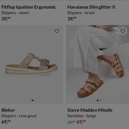
Fitflop Iqushion Ergonomic
Havaianas Slim glitter II
Slippers - zwart
Slippers - bruin
€ 39,99
€ 39,99
39
,
39
,
99
99
Rieker
Steve Madden Missile
Slippers - rose goud
Sandalen - beige
€ 69,99
van € 99,99 voor € 69,99
69
,
69
,
99
99
99
,
99