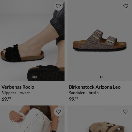
Verbenas Rocio
Birkenstock Arizona Leo
Slippers - zwart
Sandalen - bruin
€ 69,99
€ 99,99
69
,
99
,
99
99