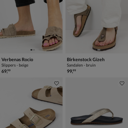
Verbenas Rocio
Birkenstock Gizeh
Slippers - beige
Sandalen - bruin
€ 69,99
€ 99,99
69
,
99
,
99
99