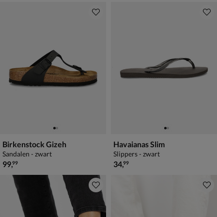
Birkenstock Gizeh
Havaianas Slim
Sandalen - zwart
Slippers - zwart
€ 99,99
€ 34,99
99
,
34
,
99
99