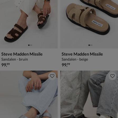
Steve Madden Missile
Steve Madden Missile
Sandalen - bruin
Sandalen - beige
€ 99,99
€ 99,99
99
,
99
,
99
99