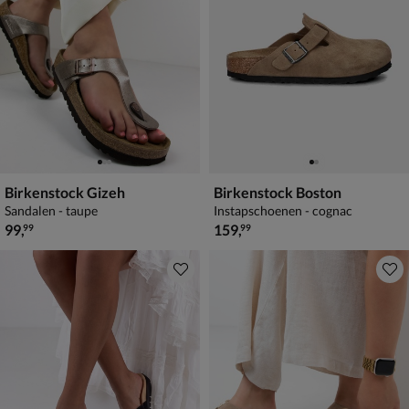
Birkenstock Gizeh
Birkenstock Boston
Sandalen - taupe
Instapschoenen - cognac
€ 99,99
€ 159,99
99
,
159
,
99
99