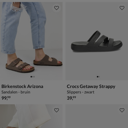
Birkenstock Arizona
Crocs Getaway Strappy
Sandalen - bruin
Slippers - zwart
€ 99,99
€ 39,99
99
,
39
,
99
99