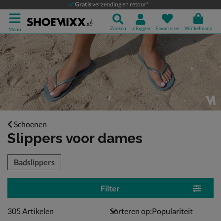
Gratis
verzending en retour*
Zoeken
Inloggen
Favorieten
Winkelmand
Menu
Schoenen
Slippers voor dames
tegorieën over
Badslippers
Filter
305 artikelen
305
Artikelen
Sorteren op: