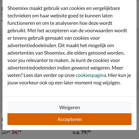
Shoemixx maakt gebruik van cookies en vergelijkbare
Birkenstock Mayari
Havaianas Slim Animal
Sandalen - beige
Slippers - beige
technieken om haar website goed te kunnen laten
€ 99,99
van € 34,99 voor € 24,49
99
,
24
,
99
49
34
,
99
functioneren en om te analyseren hoe deze wordt
gebruikt. Met het accepteren van de voorwaarden wordt
er tevens gebruik gemaakt van cookies voor
advertentiedoeleinden. Dit maakt het mogelijk om
advertenties van Shoemixx, die elders getoond worden,
voor jou relevanter te maken. Je kunt de cookies voor
advertentiedoeleinden indien gewenst weigeren. Meer
weten? Lees dan verder op onze
cookiespagina
. Hier kun je
jouw voorkeur ook op een later moment nog wijzigen.
Weigeren
Accepteren
Nelson
Gabor Best Fitting
Slippers - zwart
Sandalen - zwart
van € 49,99 voor € 34,99
vanaf € 79,99
34
,
v.a.
79
,
99
99
49
,
99