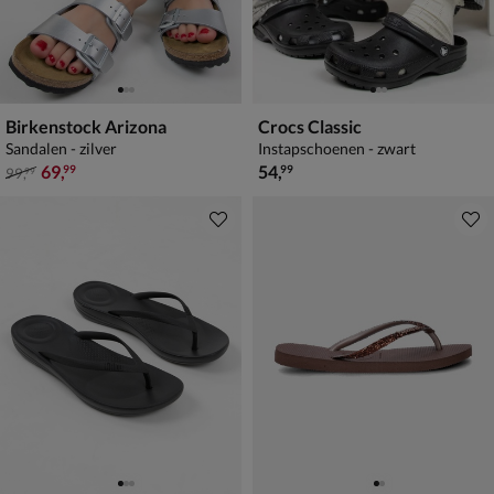
Birkenstock Arizona
Crocs Classic
Sandalen - zilver
Instapschoenen - zwart
van € 99,99 voor € 69,99
€ 54,99
69
,
54
,
99
99
99
,
99