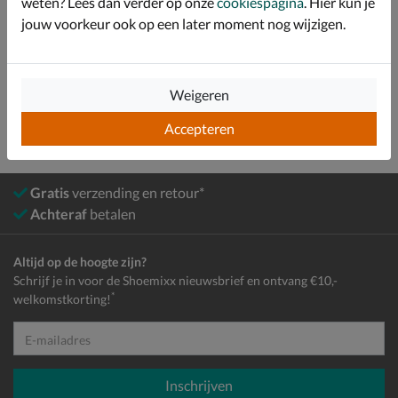
weten? Lees dan verder op onze
cookiespagina
. Hier kun je
jouw voorkeur ook op een later moment nog wijzigen.
Bekijk meer
Dames
Schoenen
Laarzen
Hoge laarzen
Weigeren
Accepteren
Gratis
verzending en retour*
Achteraf
betalen
Altijd op de hoogte zijn?
Schrijf je in voor de Shoemixx nieuwsbrief en ontvang €10,-
*
welkomstkorting!
E-mailadres
Inschrijven