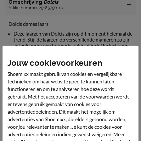
Omschrijving
Dolcis
Artikelnummer 25185750-10
Dolcis dames laars
Deze laarzen van Dolcis zijn op dit moment helemaal de
trend. Stijl de laarzen op verschillende manieren zo zijn
ze leuk onder een bermuda, rokje of jurk. Perfect voor
het festival seizoen.
Jouw cookievoorkeuren
De laarzen zijn uitgevoerd in imitatieleer, de schacht is
elastische en zit nauw gesloten aan de benen.
Shoemixx maakt gebruik van cookies en vergelijkbare
Sluit met een halve rittsluiting.
technieken om haar website goed te kunnen laten
Heeft een binnenvoering van textiel.
functioneren en om te analyseren hoe deze wordt
gebruikt. Met het accepteren van de voorwaarden wordt
De zool is van rubber en heeft een grof profiel voor een
uitstekende grip.
er tevens gebruik gemaakt van cookies voor
advertentiedoeleinden. Dit maakt het mogelijk om
advertenties van Shoemixx, die elders getoond worden,
Specificaties
voor jou relevanter te maken. Je kunt de cookies voor
advertentiedoeleinden indien gewenst weigeren. Meer
Over Dolcis