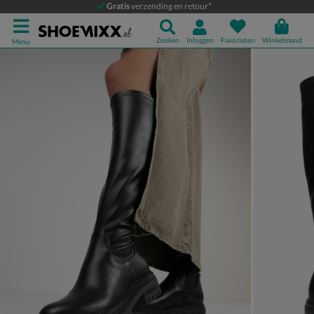
Dolcis
Gratis
verzending en retour*
Hoge laarzen
Zoeken
Inloggen
Favorieten
Winkelmand
Menu
Product media galerij