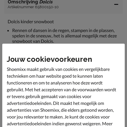
Omschrijving
Dolcis
Artikelnummer 65800150-10
Dolcis kinder snowboot
Rennen of dansen in de regen, stampen in de plassen,
spelen in de sneeuw.. het is allemaal mogelijk met deze
snowboot van Dolcis.
Dit model is uitgevoerd in een combinatie van rubber,
nylon en textiel.
Jouw cookievoorkeuren
De binnenvoering is volledig gevoerd met fake-fur, ook
Shoemixx maakt gebruik van cookies en vergelijkbare
het voetbed.
technieken om haar website goed te kunnen laten
Je kunt de boots strakker om je benen doen dankzij de
functioneren en om te analyseren hoe deze wordt
klittenbandsluiting.
gebruikt. Met het accepteren van de voorwaarden wordt
Voorzien van een stevige rubberen zool met een grof
er tevens gebruik gemaakt van cookies voor
profiel.
advertentiedoeleinden. Dit maakt het mogelijk om
advertenties van Shoemixx, die elders getoond worden,
Specificaties
voor jou relevanter te maken. Je kunt de cookies voor
advertentiedoeleinden indien gewenst weigeren. Meer