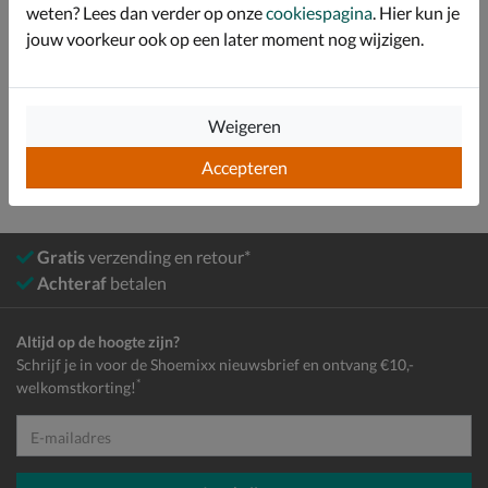
weten? Lees dan verder op onze
cookiespagina
. Hier kun je
Over Dolcis
jouw voorkeur ook op een later moment nog wijzigen.
Bekijk meer
Kids
Schoenen
Snowboots
Weigeren
Accepteren
Gratis
verzending en retour*
Achteraf
betalen
Altijd op de hoogte zijn?
Schrijf je in voor de Shoemixx nieuwsbrief en ontvang €10,-
*
welkomstkorting!
E-mailadres