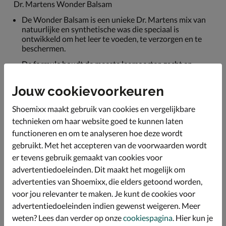
Dr. Martens Wonder Balsam
De Wonder Balsam is een unieke Dr. Martens mix van
natuurlijke en synthetische was die speciaal is
ontwikkeld om het leer te voeden, te verzorgen en te
beschermen.
De formule houdt de meeste leersoorten zacht en
soepel. Wrijf een beetje Wonder Balsam aan de
binnenkant van je laars om het leer zachter te maken.
Jouw cookievoorkeuren
Te gebruiken op alle leersoorten behalve suède en
lakleer. Oppoetsen is niet nodig.
Shoemixx maakt gebruik van cookies en vergelijkbare
technieken om haar website goed te kunnen laten
Potje van 85 ml.
functioneren en om te analyseren hoe deze wordt
gebruikt. Met het accepteren van de voorwaarden wordt
er tevens gebruik gemaakt van cookies voor
Specificaties
advertentiedoeleinden. Dit maakt het mogelijk om
advertenties van Shoemixx, die elders getoond worden,
Over Dr. Martens
voor jou relevanter te maken. Je kunt de cookies voor
Bekijk meer
advertentiedoeleinden indien gewenst weigeren. Meer
weten? Lees dan verder op onze
cookiespagina
. Hier kun je