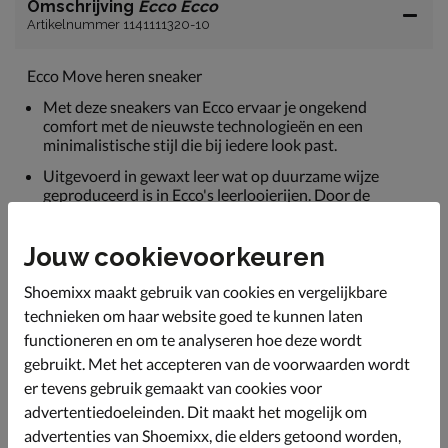
Omschrijving
Ecco Ecco
Artikelnummer 1141111320-10
Ecco Move heren sneaker
Met deze sneakers van Ecco ervaar je ongekend
comfort met de nieuwste technologieën en een
minimalistische stijl die bij iedere look past.
Uitgevoerd in gewaxt leer wat op duurzame wijze
geproduceerd is in Ecco's leerlooierijen. Door de
verantwoorde methodes heeft de productie van het
leer minder impact op de natuur. Het leer vormt zich
Jouw cookievoorkeuren
bovendien om de voet en neemt de ideale pasvorm aan.
Gevoerd met mesh-textiel wat een goede doorademing
Shoemixx maakt gebruik van cookies en vergelijkbare
en vochtafvoer biedt. Zo blijven je voeten droog en fris.
technieken om haar website goed te kunnen laten
Voorzien van een uitneembaar foam-voetbed. Dankzij
functioneren en om te analyseren hoe deze wordt
de ECCO FLUIFORM-tussenzool ervaar je een
gebruikt. Met het accepteren van de voorwaarden wordt
anatomische psavorm en uitstekende demping.
er tevens gebruik gemaakt van cookies voor
Afgewerkt met een lichtgewicht PU-loopzool. Deze
advertentiedoeleinden. Dit maakt het mogelijk om
loopzool heeft een schokabsorberende werking en
advertenties van Shoemixx, die elders getoond worden,
verdeeld de druk bij het lopen.