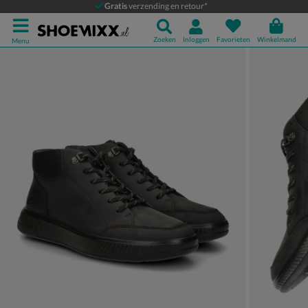
Ecco Ecco
Gratis
verzending en retour*
Hoge sneakers
Zoeken
Inloggen
Favorieten
Winkelmand
Menu
Product media galerij