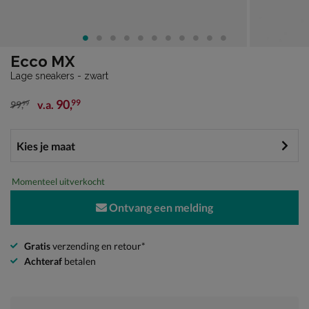
Ecco MX
Lage sneakers - zwart
90
,
99
v.a.
99
,
99
van € 99,99 vanaf € 90,99
Momenteel uitverkocht
Ontvang een melding
Gratis
verzending en retour*
Achteraf
betalen