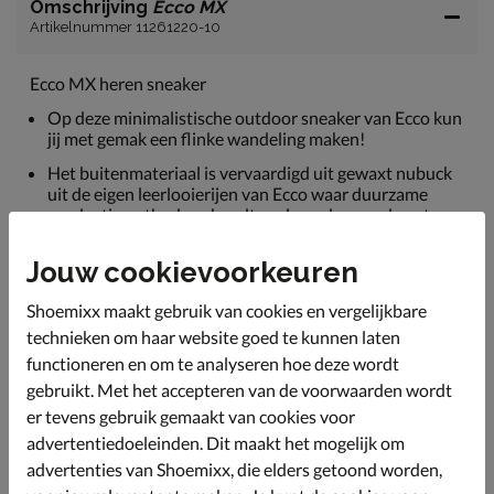
Omschrijving
Ecco MX
Artikelnummer 11261220-10
Ecco MX heren sneaker
Op deze minimalistische outdoor sneaker van Ecco kun
jij met gemak een flinke wandeling maken!
Het buitenmateriaal is vervaardigd uit gewaxt nubuck
uit de eigen leerlooierijen van Ecco waar duurzame
productiemethode gehandteerd worden om de natuur
minder te belasten.
Jouw cookievoorkeuren
De sokachtige constructie met stretch om de enkel
zorgt voor een comfortabele pasvorm. De wattering in
Shoemixx maakt gebruik van cookies en vergelijkbare
de hiel zorgt voor een fijn draagcomfort.
technieken om haar website goed te kunnen laten
Voorzien van een uitneembaar voetbed met textielen
functioneren en om te analyseren hoe deze wordt
bekleding. De voorgevormde tussenzool zorgt voor een
goede steun aan de voet.
gebruikt. Met het accepteren van de voorwaarden wordt
er tevens gebruik gemaakt van cookies voor
Afgewerkt met een PU-loopzool. Dit materiaal biedt
advertentiedoeleinden. Dit maakt het mogelijk om
uitstekend schokabsorptie. Door het profiel heb je
tevens goede grip en stabiliteit.
advertenties van Shoemixx, die elders getoond worden,