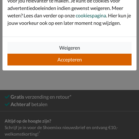
voor jou relevanter te maken. Je kunt de cookies voor
advertentiedoeleinden indien gewenst weigeren. Meer
Specificaties
weten? Lees dan verder op onze
cookiespagina
. Hier kun je
jouw voorkeur ook op een later moment nog wijzigen.
Over Ecco
Bekijk meer
Weigeren
Heren
Schoenen
Sneakers
Lage sneakers
Accepteren
Gratis
verzending en retour*
Achteraf
betalen
Altijd op de hoogte zijn?
Schrijf je in voor de Shoemixx nieuwsbrief en ontvang €10,-
*
welkomstkorting!