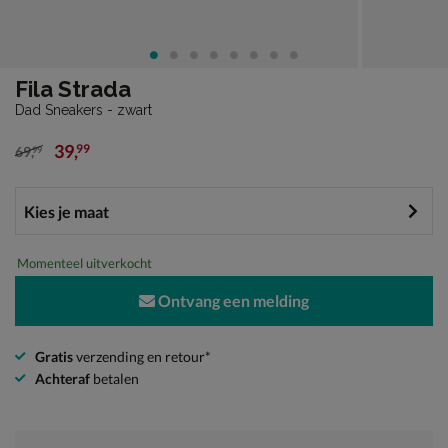
Fila Strada
Dad Sneakers - zwart
39
,
99
69
,
99
van € 69,99 voor € 39,99
Momenteel uitverkocht
Ontvang een melding
Gratis
verzending en retour*
Achteraf
betalen