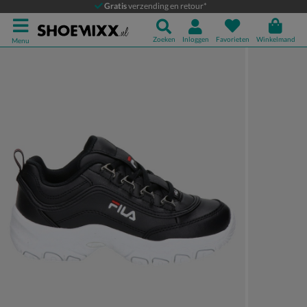
Fila Strada
Gratis
verzending en retour*
Dad Sneakers
Zoeken
Inloggen
Favorieten
Winkelmand
Menu
Product media galerij