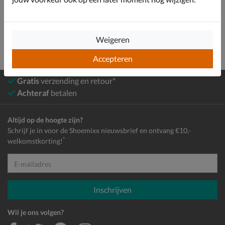
Meisjes
Schoenen
Sneakers
Dad sneakers
Weigeren
Accepteren
Gratis
verzending en retour*
Achteraf
betalen
Altijd op de hoogte zijn?
Schrijf je in voor de Shoemixx nieuwsbrief en ontvang €10,-
*
welkomstkorting!
E-mailadres
Inschrijven
Wil je ons volgen?