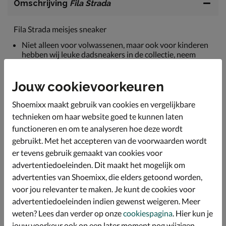
Omschrijving
Fila Strada
Fila Strada meisjes sneaker
Niet alleen voor volwassenen, maar ook voor kinderen
hebben wij leuke dadsneakers in de collectie, neem
bijvoorbeeld dit model van Fila.
Dit model van Fila is uitgevoerd in imitatieleer.
Jouw cookievoorkeuren
De binnenkant van de schoen is uitgevoerd in textiel.
Shoemixx maakt gebruik van cookies en vergelijkbare
Door de grove rubberen zool heb je extra veel grip.
technieken om haar website goed te kunnen laten
De chunky sneaker is een grote trend dit seizoen, met
functioneren en om te analyseren hoe deze wordt
dit model zit je dus sowieso goed!
gebruikt. Met het accepteren van de voorwaarden wordt
er tevens gebruik gemaakt van cookies voor
advertentiedoeleinden. Dit maakt het mogelijk om
Specificaties
advertenties van Shoemixx, die elders getoond worden,
voor jou relevanter te maken. Je kunt de cookies voor
Over Fila
advertentiedoeleinden indien gewenst weigeren. Meer
Bekijk meer
weten? Lees dan verder op onze
cookiespagina
. Hier kun je
jouw voorkeur ook op een later moment nog wijzigen.