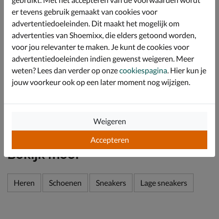
voetbed zorgt met zijn schokabsorberend vermogen
er tevens gebruik gemaakt van cookies voor
voor optimale demping gedurende de hele dag. Tevens
advertentiedoeleinden. Dit maakt het mogelijk om
is het voetbed uitneembaar en kunnen eigen zolen ook
advertenties van Shoemixx, die elders getoond worden,
zonder problemen gebruikt worden.
voor jou relevanter te maken. Je kunt de cookies voor
Afgewerkt met een chunky loopzool met
advertentiedoeleinden indien gewenst weigeren. Meer
schokabsorberende tussenzool die de druk tijdens het
lopen verdeeld. Daarnaast heeft de sneaker een goede
weten? Lees dan verder op onze
cookiespagina
. Hier kun je
grip.
jouw voorkeur ook op een later moment nog wijzigen.
Specificaties
Weigeren
Over Floris van Bommel
Accepteren
Bekijk meer
Heren
Schoenen
Sneakers
Lage sneakers