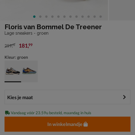
Floris van Bommel De Treener
Lage sneakers - groen
181
,
99
259
,
99
van € 259,99 voor € 181,99
Kleur: groen
Vandaag vóór 23.59u besteld, maandag in huis
In winkelmandje