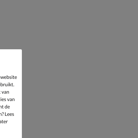
 website
bruikt.
t van
ies van
nt de
n? Lees
ater