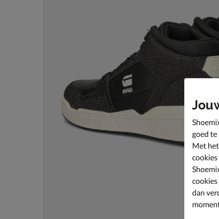
Jou
Shoemix
goed te
Met het
cookies
Shoemix
cookies
dan ver
moment 