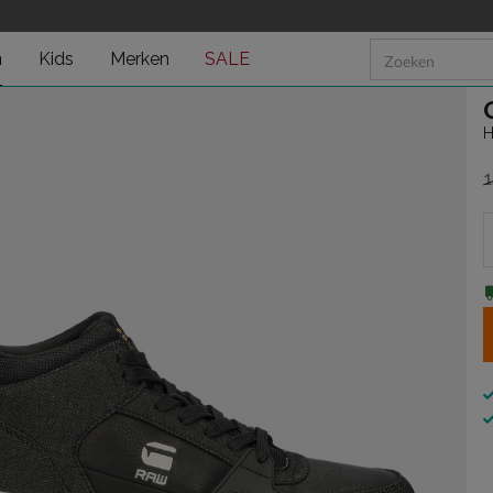
n
Kids
Merken
SALE
H
1
v