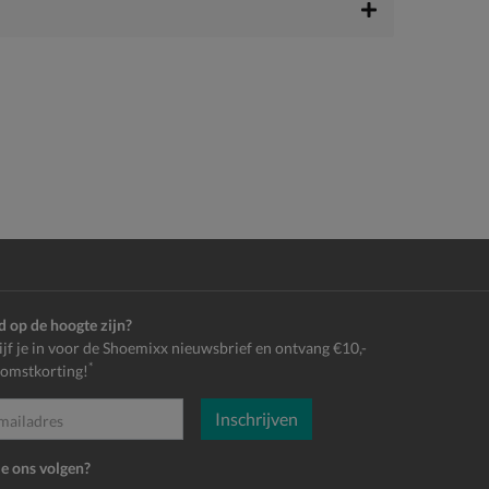
jd op de hoogte zijn?
ijf je in voor de Shoemixx nieuwsbrief en ontvang €10,-
*
omstkorting!
Inschrijven
es
je ons volgen?