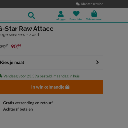
Klantenservice
Inloggen
Favorieten
Winkelmand
G-Star Raw Attacc
oge sneakers - zwart
90
,
99
29
,
99
an € 129,99 voor € 90,99
Kies je maat
Vandaag vóór 23.59u besteld, maandag in huis
In winkelmandje
Gratis
verzending en retour*
Achteraf
betalen