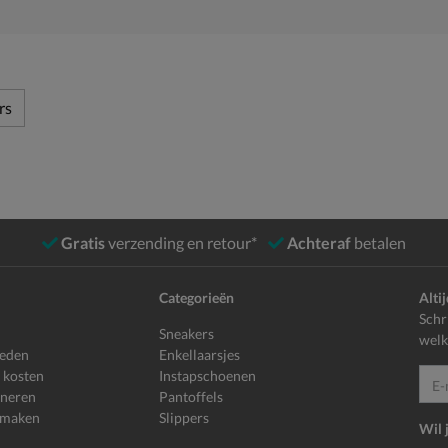
rs
Gratis
verzending en retour*
Achteraf
betalen
Categorieën
Alti
Schr
Sneakers
welk
heden
Enkellaarsjes
 kosten
Instapschoenen
E-mailadr
rneren
Pantoffels
 maken
Slippers
Wil 