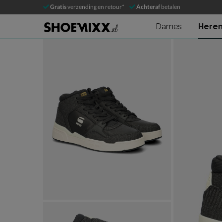
G-Star Raw Attacc
Gratis
verzending en retour*
Achteraf
betalen
Hoge sneakers
Dames
Here
Product media galerij