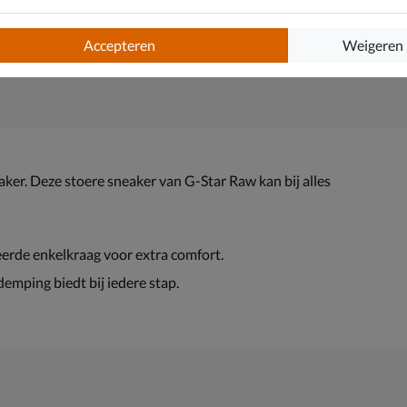
Accepteren
Weigeren
ker. Deze stoere sneaker van G-Star Raw kan bij alles
erde enkelkraag voor extra comfort.
emping biedt bij iedere stap.