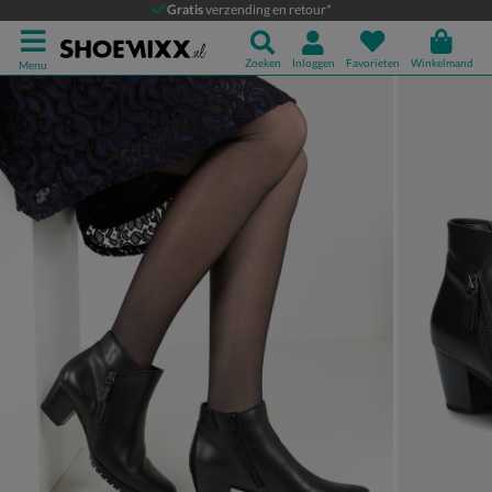
Gabor Comfort
Gratis
verzending en retour*
Enkellaarsjes
Zoeken
Inloggen
Favorieten
Winkelmand
Menu
Product media galerij