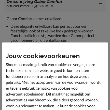
Omschrijving
Gabor Comfort
Artikelnummer 1254108210-10
Gabor Comfort dames enkellaars
Deze elegante enkellaars kan perfect voor een
feestelijke look of zakelijke look gedragen worden.
Functionaliteit en stijl worden door Gabor perfect
gecombineerd bij dit enkellaarsje.
Uitgevoerd in soepel gladleer. Dit geeft de boot een
strakke look en dankzij de flexibiliteit van het materiaal
Jouw cookievoorkeuren
neemt het een comfortabele pasvorm aan.
Shoemixx maakt gebruik van cookies en vergelijkbare
Gevoerd met velboa wat zacht aanvoelt en de voeten
warmer houdt.
technieken om haar website goed te kunnen laten
functioneren en om te analyseren hoe deze wordt
Voorzien van een licht dempend voetbed dankzij de
foam onderlaag.
gebruikt. Met het accepteren van de voorwaarden wordt
er tevens gebruik gemaakt van cookies voor
Afgewerkt met een flexibele profielzool voor betere
advertentiedoeleinden. Dit maakt het mogelijk om
grip en stabiliteit.
advertenties van Shoemixx, die elders getoond worden,
voor jou relevanter te maken. Je kunt de cookies voor