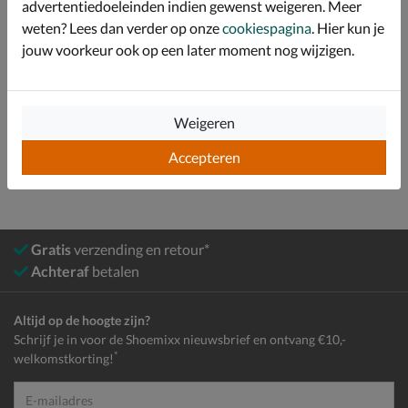
Specificaties
advertentiedoeleinden indien gewenst weigeren. Meer
weten? Lees dan verder op onze
cookiespagina
. Hier kun je
Over Gabor
jouw voorkeur ook op een later moment nog wijzigen.
Bekijk meer
Weigeren
Dames
Schoenen
Enkellaarsjes
Accepteren
Gratis
verzending en retour*
Achteraf
betalen
Altijd op de hoogte zijn?
Schrijf je in voor de Shoemixx nieuwsbrief en ontvang €10,-
*
welkomstkorting!