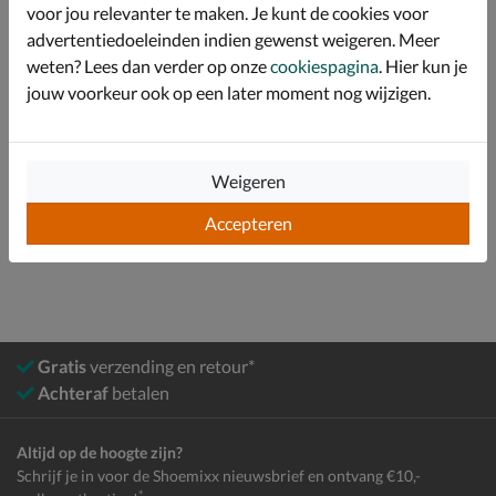
voor jou relevanter te maken. Je kunt de cookies voor
advertentiedoeleinden indien gewenst weigeren. Meer
Specificaties
weten? Lees dan verder op onze
cookiespagina
. Hier kun je
jouw voorkeur ook op een later moment nog wijzigen.
Over Gabor
Bekijk meer
Weigeren
Accepteren
Dames
Schoenen
Sneakers
Lage sneakers
Gratis
verzending en retour*
Achteraf
betalen
Altijd op de hoogte zijn?
Schrijf je in voor de Shoemixx nieuwsbrief en ontvang €10,-
*