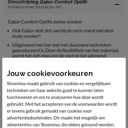
Omschrijving
Gabor Comfort Optifit
Artikelnummer 1211174730-60
Gabor Comfort Optifit dames sneaker
Ook Gabor sluit zich aan bij de retro-trend met deze
leuke sneaker!
Uitgevoerd met leer wat met duurzame technieken
geproduceerd is. Door de flexibiliteit van het materiaal
vormt het zich mooi om de voet en het ademend
vermogen zorgt voor een betere luchttoevoer.
Gevoerd met textiel. Dit biedt een zacht draaggevoel .
Jouw cookievoorkeuren
De lichte wattering in de hielkap en enkelkraag
voorkomt wrijving.
Shoemixx maakt gebruik van cookies en vergelijkbare
Voorzien van een leren voetbed met dempende
technieken om haar website goed te kunnen laten
onderlaag gemaatk van gerecycled materiaal. Hierdoor
functioneren en om te analyseren hoe deze wordt
loop je de hele dag comfortabel en biedt de schoen een
gebruikt. Met het accepteren van de voorwaarden wordt
goede warmte- en vocht regulatie. Het voetbed is
er tevens gebruik gemaakt van cookies voor
tevens uitneembaar.
advertentiedoeleinden. Dit maakt het mogelijk om
Afgewerkt met een trendy gumsole met uitstekende
advertenties van Shoemixx, die elders getoond worden,
grip.